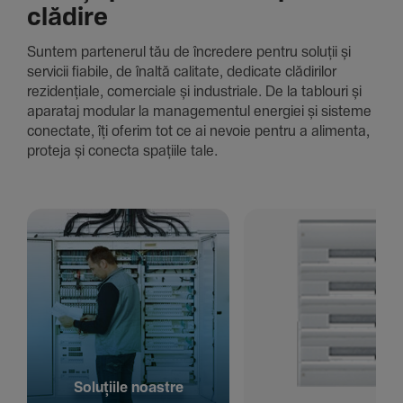
clădire
Suntem parte­nerul tău de încre­dere pentru soluții și
servicii fiabile, de înaltă cali­tate, dedi­cate clădi­rilor
rezi­den­țiale, comer­ciale și indus­triale. De la tablouri și
aparataj modular la managementul energiei și sisteme
conec­tate, îți oferim tot ce ai nevoie pentru a alimenta,
proteja și conecta spațiile tale.
Solu­țiile noastre