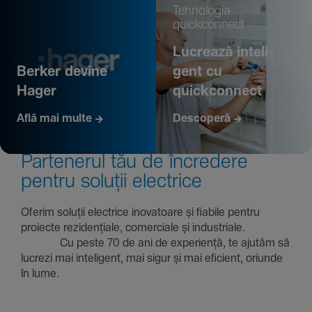
Tehno­logia
quickconnect
Lucrează inte­li­
Berker devine
gent cu
Hager
quickconnect
Află mai multe
Descoperă
Parte­nerul tău de încre­dere
pentru soluții electrice
Oferim soluții electrice inova­toare și fiabile pentru
proiecte rezi­den­țiale, comer­ciale și indus­triale.
Cu peste 70 de ani de expe­riență, te ajutăm să
lucrezi mai inte­li­gent, mai sigur și mai eficient, oriunde
în lume.