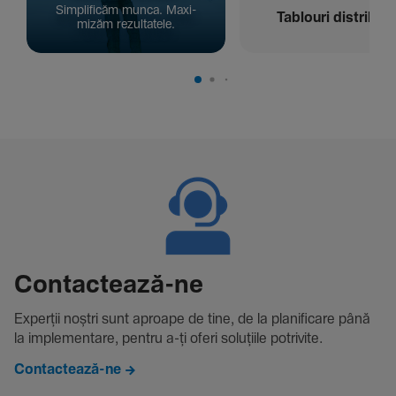
Simpli­ficăm munca. Maxi­
Tablouri distribuți
mizăm rezul­ta­tele.
Contac­tează-ne
Experții noștri sunt aproape de tine, de la plani­fi­care până
la imple­men­tare, pentru a-ți oferi solu­țiile potri­vite.
Contactează-ne