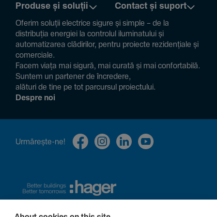
Produse și soluții
Contact și suport
Oferim soluții electrice sigure și simple – de la
distribuția energiei la controlul ilumi­na­tului și
auto­ma­ti­zarea clădi­rilor, pentru proiecte rezi­den­țiale și
comer­ciale.
Facem viața mai sigură, mai curată și mai confor­ta­bilă.
Suntem un partener de încre­dere,
alături de tine pe tot parcursul proiec­tului.
Despre noi
Urmă­rește-ne!