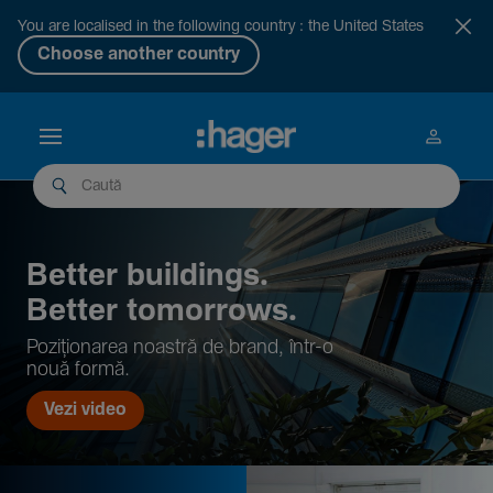
You are localised in the following country : the United States
Choose another country
Better buil­dings.
Better tomor­rows.
Pozi­țio­narea noastră de brand, într-o
nouă formă.
Vezi video