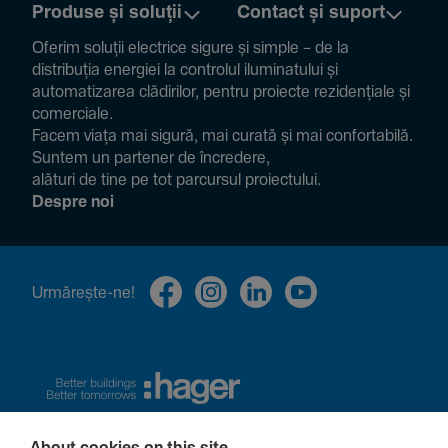
Produse și soluții
Contact și suport
Oferim soluții electrice sigure și simple – de la
distribuția energiei la controlul ilumi­na­tului și
auto­ma­ti­zarea clădi­rilor, pentru proiecte rezi­den­țiale și
comer­ciale.
Facem viața mai sigură, mai curată și mai confor­ta­bilă.
Suntem un partener de încre­dere,
alături de tine pe tot parcursul proiec­tului.
Despre noi
Urmă­rește-ne!