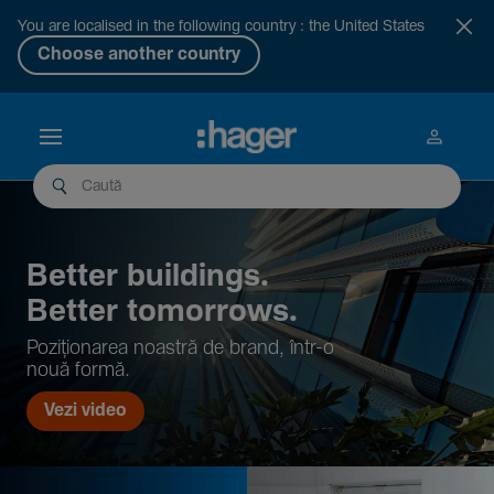
You are localised in the following country : the United States
Choose another country
Better buil­dings.
Better tomor­rows.
Pozi­țio­narea noastră de brand, într-o
nouă formă.
Vezi video