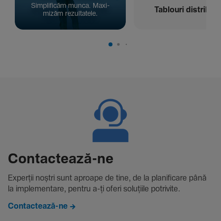
Simpli­ficăm munca. Maxi­
Tablouri distribuți
mizăm rezul­ta­tele.
Contac­tează-ne
Experții noștri sunt aproape de tine, de la plani­fi­care până
la imple­men­tare, pentru a-ți oferi solu­țiile potri­vite.
Contactează-ne