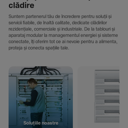
clădire
Suntem parte­nerul tău de încre­dere pentru soluții și
servicii fiabile, de înaltă cali­tate, dedi­cate clădi­rilor
rezi­den­țiale, comer­ciale și indus­triale. De la tablouri și
aparataj modular la managementul energiei și sisteme
conec­tate, îți oferim tot ce ai nevoie pentru a alimenta,
proteja și conecta spațiile tale.
Solu­țiile noastre