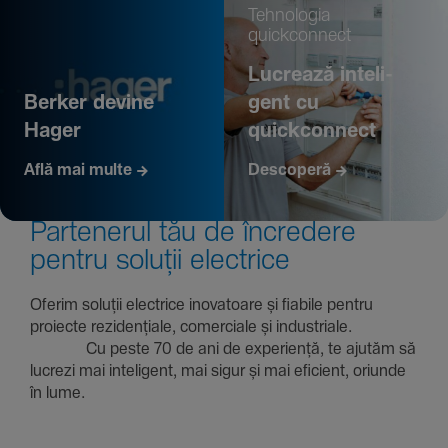
Tehno­logia
quickconnect
Lucrează inte­li­
Berker devine
gent cu
Hager
quickconnect
Află mai multe
Descoperă
Parte­nerul tău de încre­dere
pentru soluții electrice
Oferim soluții electrice inova­toare și fiabile pentru
proiecte rezi­den­țiale, comer­ciale și indus­triale.
Cu peste 70 de ani de expe­riență, te ajutăm să
lucrezi mai inte­li­gent, mai sigur și mai eficient, oriunde
în lume.