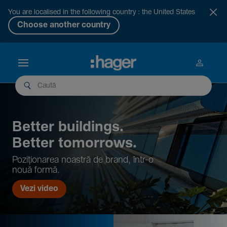
You are localised in the following country : the United States
Choose another country
Better buil­dings.
Better tomor­rows.
Pozi­țio­narea noastră de brand, într-o
nouă formă.
Vezi video