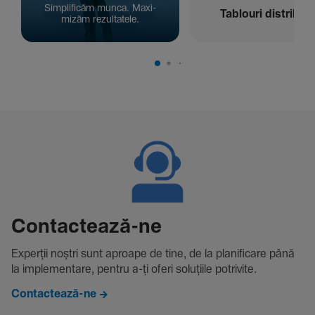
Simpli­ficăm munca. Maxi­
Tablouri distribuți
mizăm rezul­ta­tele.
Contac­tează-ne
Experții noștri sunt aproape de tine, de la plani­fi­care până
la imple­men­tare, pentru a-ți oferi solu­țiile potri­vite.
Contactează-ne