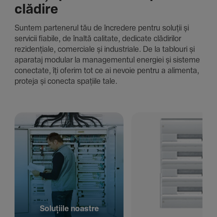
clădire
Suntem parte­nerul tău de încre­dere pentru soluții și
servicii fiabile, de înaltă cali­tate, dedi­cate clădi­rilor
rezi­den­țiale, comer­ciale și indus­triale. De la tablouri și
aparataj modular la managementul energiei și sisteme
conec­tate, îți oferim tot ce ai nevoie pentru a alimenta,
proteja și conecta spațiile tale.
Solu­țiile noastre