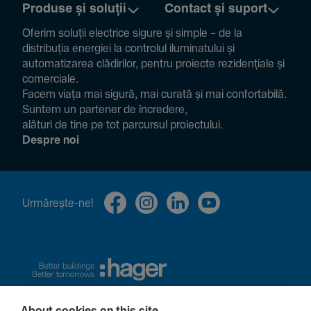
Produse și soluții
Contact și suport
Oferim soluții electrice sigure și simple – de la
distribuția energiei la controlul ilumi­na­tului și
auto­ma­ti­zarea clădi­rilor, pentru proiecte rezi­den­țiale și
comer­ciale.
Facem viața mai sigură, mai curată și mai confor­ta­bilă.
Suntem un partener de încre­dere,
alături de tine pe tot parcursul proiec­tului.
Despre noi
Urmă­rește-ne!