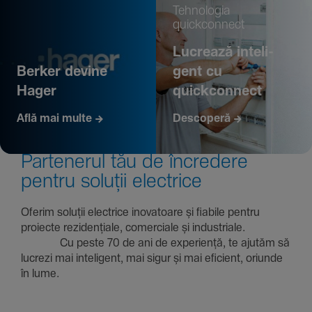
Tehno­logia
quickconnect
Lucrează inte­li­
Berker devine
gent cu
Hager
quickconnect
Află mai multe
Descoperă
Parte­nerul tău de încre­dere
pentru soluții electrice
Oferim soluții electrice inova­toare și fiabile pentru
proiecte rezi­den­țiale, comer­ciale și indus­triale.
Cu peste 70 de ani de expe­riență, te ajutăm să
lucrezi mai inte­li­gent, mai sigur și mai eficient, oriunde
în lume.