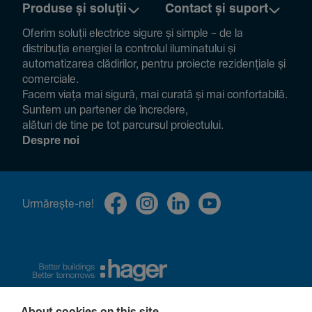
Produse și soluții
Contact și suport
Oferim soluții electrice sigure și simple – de la
distribuția energiei la controlul ilumi­na­tului și
auto­ma­ti­zarea clădi­rilor, pentru proiecte rezi­den­țiale și
comer­ciale.
Facem viața mai sigură, mai curată și mai confor­ta­bilă.
Suntem un partener de încre­dere,
alături de tine pe tot parcursul proiec­tului.
Despre noi
Urmă­rește-ne!