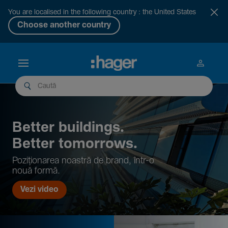
You are localised in the following country : the United States
Choose another country
Better buil­dings.
Better tomor­rows.
Pozi­țio­narea noastră de brand, într-o
nouă formă.
Vezi video