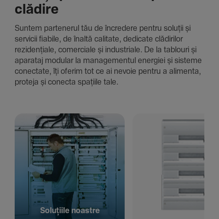
clădire
Suntem parte­nerul tău de încre­dere pentru soluții și
servicii fiabile, de înaltă cali­tate, dedi­cate clădi­rilor
rezi­den­țiale, comer­ciale și indus­triale. De la tablouri și
aparataj modular la managementul energiei și sisteme
conec­tate, îți oferim tot ce ai nevoie pentru a alimenta,
proteja și conecta spațiile tale.
Solu­țiile noastre