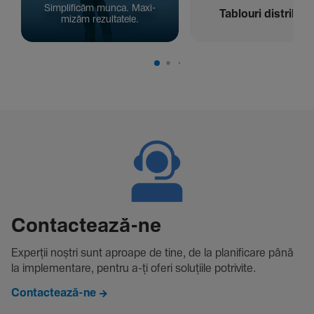
Simpli­ficăm munca. Maxi­
Tablouri distribuți
mizăm rezul­ta­tele.
Contac­tează-ne
Experții noștri sunt aproape de tine, de la plani­fi­care până
la imple­men­tare, pentru a-ți oferi solu­țiile potri­vite.
Contactează-ne