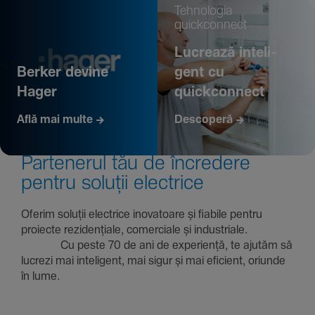
Tehno­logia
quickconnect
Lucrează inte­li­
Berker devine
gent cu
Hager
quickconnect
Află mai multe
Descoperă
Parte­nerul tău de încre­dere
pentru soluții electrice
Oferim soluții electrice inova­toare și fiabile pentru
proiecte rezi­den­țiale, comer­ciale și indus­triale.
Cu peste 70 de ani de expe­riență, te ajutăm să
lucrezi mai inte­li­gent, mai sigur și mai eficient, oriunde
în lume.