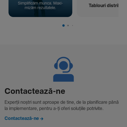
Simpli­ficăm munca. Maxi­
Tablouri distribuți
mizăm rezul­ta­tele.
Contac­tează-ne
Experții noștri sunt aproape de tine, de la plani­fi­care până
la imple­men­tare, pentru a-ți oferi solu­țiile potri­vite.
Contactează-ne