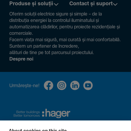
Produse și soluții
Contact și suport
Oferim soluții electrice sigure și simple – de la
distribuția energiei la controlul ilumi­na­tului și
auto­ma­ti­zarea clădi­rilor, pentru proiecte rezi­den­țiale și
comer­ciale.
Facem viața mai sigură, mai curată și mai confor­ta­bilă.
Suntem un partener de încre­dere,
alături de tine pe tot parcursul proiec­tului.
Despre noi
Urmă­rește-ne!