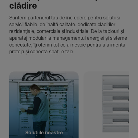
clădire
Suntem parte­nerul tău de încre­dere pentru soluții și
servicii fiabile, de înaltă cali­tate, dedi­cate clădi­rilor
rezi­den­țiale, comer­ciale și indus­triale. De la tablouri și
aparataj modular la managementul energiei și sisteme
conec­tate, îți oferim tot ce ai nevoie pentru a alimenta,
proteja și conecta spațiile tale.
Solu­țiile noastre