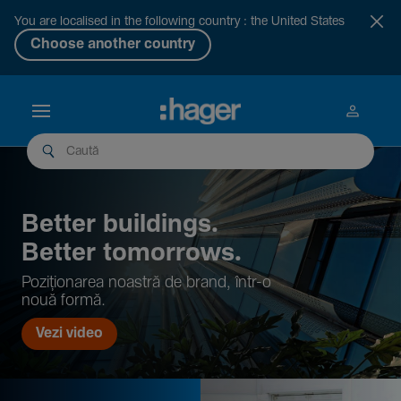
You are localised in the following country : the United States
Choose another country
Better buil­dings.
Better tomor­rows.
Pozi­țio­narea noastră de brand, într-o
nouă formă.
Vezi video