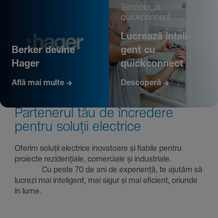
Tehno­logia
quickconnect
Lucrează inte­li­
Berker devine
gent cu
Hager
quickconnect
Află mai multe
Descoperă
Parte­nerul tău de încre­dere
pentru soluții electrice
Oferim soluții electrice inova­toare și fiabile pentru
proiecte rezi­den­țiale, comer­ciale și indus­triale.
Cu peste 70 de ani de expe­riență, te ajutăm să
lucrezi mai inte­li­gent, mai sigur și mai eficient, oriunde
în lume.