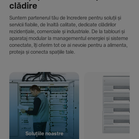
clădire
Suntem parte­nerul tău de încre­dere pentru soluții și
servicii fiabile, de înaltă cali­tate, dedi­cate clădi­rilor
rezi­den­țiale, comer­ciale și indus­triale. De la tablouri și
aparataj modular la managementul energiei și sisteme
conec­tate, îți oferim tot ce ai nevoie pentru a alimenta,
proteja și conecta spațiile tale.
Solu­țiile noastre