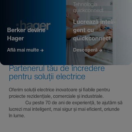
Tehno­logia
quickconnect
Lucrează inte­li­
Berker devine
gent cu
Hager
quickconnect
Află mai multe
Descoperă
Parte­nerul tău de încre­dere
pentru soluții electrice
Oferim soluții electrice inova­toare și fiabile pentru
proiecte rezi­den­țiale, comer­ciale și indus­triale.
Cu peste 70 de ani de expe­riență, te ajutăm să
lucrezi mai inte­li­gent, mai sigur și mai eficient, oriunde
în lume.