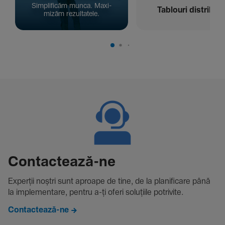
Simpli­ficăm munca. Maxi­
Tablouri distribuți
mizăm rezul­ta­tele.
Contac­tează-ne
Experții noștri sunt aproape de tine, de la plani­fi­care până
la imple­men­tare, pentru a-ți oferi solu­țiile potri­vite.
Contactează-ne