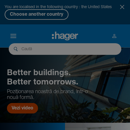
You are localised in the following country : the United States
Choose another country
Better buil­dings.
Better tomor­rows.
Pozi­țio­narea noastră de brand, într-o
nouă formă.
Vezi video