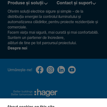
Produse și soluții
Contact și suport
Oferim soluții electrice sigure și simple – de la
distribuția energiei la controlul ilumi­na­tului și
auto­ma­ti­zarea clădi­rilor, pentru proiecte rezi­den­țiale și
comer­ciale.
Facem viața mai sigură, mai curată și mai confor­ta­bilă.
Suntem un partener de încre­dere,
alături de tine pe tot parcursul proiec­tului.
Despre noi
Urmă­rește-ne!