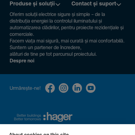
Produse și soluții
Contact și suport
Oferim soluții electrice sigure și simple – de la
distribuția energiei la controlul ilumi­na­tului și
auto­ma­ti­zarea clădi­rilor, pentru proiecte rezi­den­țiale și
comer­ciale.
Facem viața mai sigură, mai curată și mai confor­ta­bilă.
Suntem un partener de încre­dere,
alături de tine pe tot parcursul proiec­tului.
Despre noi
Urmă­rește-ne!