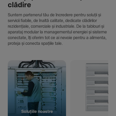
clădire
Suntem parte­nerul tău de încre­dere pentru soluții și
servicii fiabile, de înaltă cali­tate, dedi­cate clădi­rilor
rezi­den­țiale, comer­ciale și indus­triale. De la tablouri și
aparataj modular la managementul energiei și sisteme
conec­tate, îți oferim tot ce ai nevoie pentru a alimenta,
proteja și conecta spațiile tale.
Solu­țiile noastre