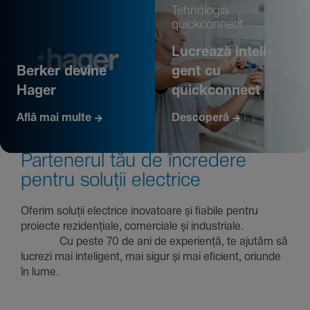
Tehno­logia
quickconnect
Lucrează inte­li­
Berker devine
gent cu
Hager
quickconnect
Află mai multe
Descoperă
Parte­nerul tău de încre­dere
pentru soluții electrice
Oferim soluții electrice inova­toare și fiabile pentru
proiecte rezi­den­țiale, comer­ciale și indus­triale.
Cu peste 70 de ani de expe­riență, te ajutăm să
lucrezi mai inte­li­gent, mai sigur și mai eficient, oriunde
în lume.