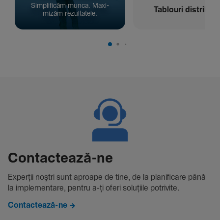
Simpli­ficăm munca. Maxi­
Tablouri distribuți
mizăm rezul­ta­tele.
Contac­tează-ne
Experții noștri sunt aproape de tine, de la plani­fi­care până
la imple­men­tare, pentru a-ți oferi solu­țiile potri­vite.
Contactează-ne