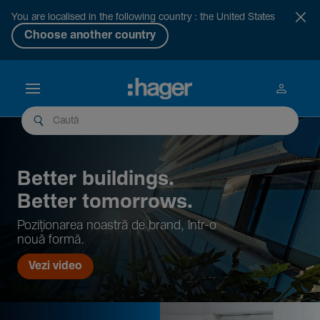
You are localised in the following country : the United States
Choose another country
Better buil­dings.
Better tomor­rows.
Pozi­țio­narea noastră de brand, într-o
nouă formă.
Vezi video