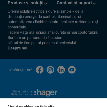
Produse și soluții
Contact și suport
Oferim soluții electrice sigure și simple – de la
distribuția energiei la controlul ilumi­na­tului și
auto­ma­ti­zarea clădi­rilor, pentru proiecte rezi­den­țiale și
comer­ciale.
Facem viața mai sigură, mai curată și mai confor­ta­bilă.
Suntem un partener de încre­dere,
alături de tine pe tot parcursul proiec­tului.
Despre noi
Urmă­rește-ne!