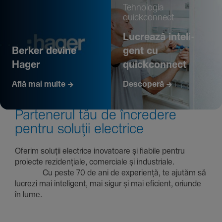
Tehno­logia
quickconnect
Lucrează inte­li­
Berker devine
gent cu
Hager
quickconnect
Află mai multe
Descoperă
Parte­nerul tău de încre­dere
pentru soluții electrice
Oferim soluții electrice inova­toare și fiabile pentru
proiecte rezi­den­țiale, comer­ciale și indus­triale.
Cu peste 70 de ani de expe­riență, te ajutăm să
lucrezi mai inte­li­gent, mai sigur și mai eficient, oriunde
în lume.