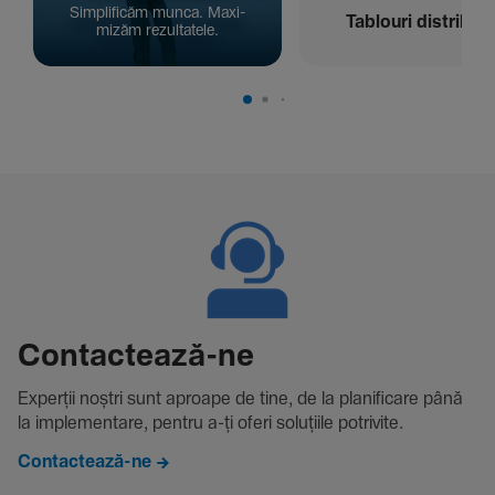
Simpli­ficăm munca. Maxi­
Tablouri distribuți
mizăm rezul­ta­tele.
Contac­tează-ne
Experții noștri sunt aproape de tine, de la plani­fi­care până
la imple­men­tare, pentru a-ți oferi solu­țiile potri­vite.
Contactează-ne