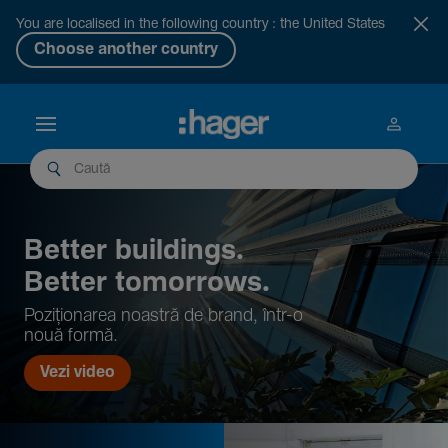
You are localised in the following country : the United States
Choose another country
Better buil­dings.
Better tomor­rows.
Pozi­țio­narea noastră de brand, într-o
nouă formă.
Vezi video