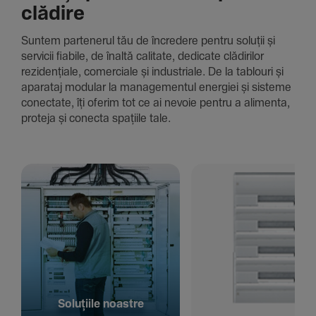
clădire
Suntem parte­nerul tău de încre­dere pentru soluții și
servicii fiabile, de înaltă cali­tate, dedi­cate clădi­rilor
rezi­den­țiale, comer­ciale și indus­triale. De la tablouri și
aparataj modular la managementul energiei și sisteme
conec­tate, îți oferim tot ce ai nevoie pentru a alimenta,
proteja și conecta spațiile tale.
Solu­țiile noastre