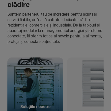
clădire
Suntem parte­nerul tău de încre­dere pentru soluții și
servicii fiabile, de înaltă cali­tate, dedi­cate clădi­rilor
rezi­den­țiale, comer­ciale și indus­triale. De la tablouri și
aparataj modular la managementul energiei și sisteme
conec­tate, îți oferim tot ce ai nevoie pentru a alimenta,
proteja și conecta spațiile tale.
Solu­țiile noastre