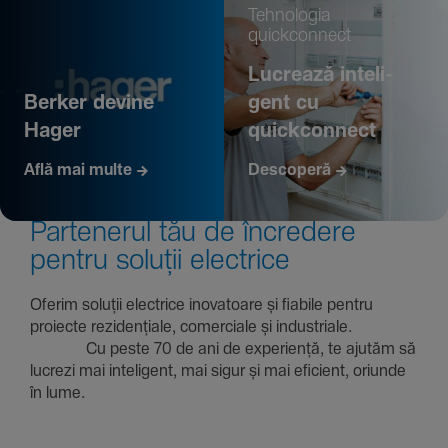
Tehno­logia
quickconnect
Lucrează inte­li­
Berker devine
gent cu
Hager
quickconnect
Află mai multe
Descoperă
Parte­nerul tău de încre­dere
pentru soluții electrice
Oferim soluții electrice inova­toare și fiabile pentru
proiecte rezi­den­țiale, comer­ciale și indus­triale.
Cu peste 70 de ani de expe­riență, te ajutăm să
lucrezi mai inte­li­gent, mai sigur și mai eficient, oriunde
în lume.