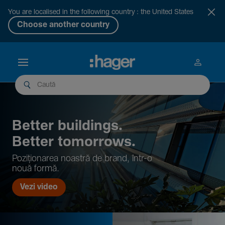
You are localised in the following country : the United States
Choose another country
Better buil­dings.
Better tomor­rows.
Pozi­țio­narea noastră de brand, într-o
nouă formă.
Vezi video