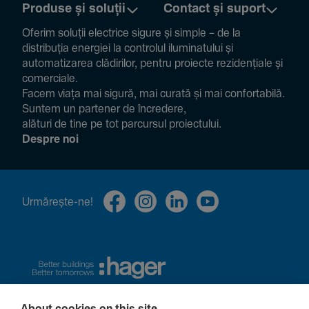
Produse și soluții
Contact și suport
Oferim soluții electrice sigure și simple – de la
distribuția energiei la controlul ilumi­na­tului și
auto­ma­ti­zarea clădi­rilor, pentru proiecte rezi­den­țiale și
comer­ciale.
Facem viața mai sigură, mai curată și mai confor­ta­bilă.
Suntem un partener de încre­dere,
alături de tine pe tot parcursul proiec­tului.
Despre noi
Urmă­rește-ne!