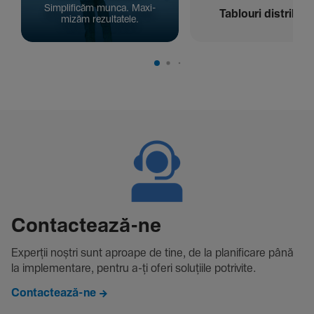
Simpli­ficăm munca. Maxi­
Tablouri distribuți
mizăm rezul­ta­tele.
Contac­tează-ne
Experții noștri sunt aproape de tine, de la plani­fi­care până
la imple­men­tare, pentru a-ți oferi solu­țiile potri­vite.
Contactează-ne