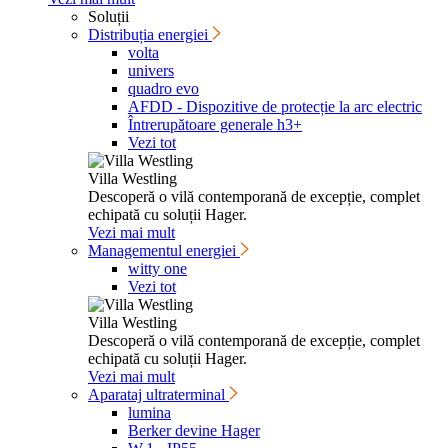
Soluții
Distribuția energiei
volta
univers
quadro evo
AFDD - Dispozitive de protecție la arc electric
Întrerupătoare generale h3+
Vezi tot
Villa Westling
Desco­peră o vilă contem­po­rană de excepție, complet
echi­pată cu soluții Hager.
Vezi mai mult
Managementul energiei
witty one
Vezi tot
Villa Westling
Desco­peră o vilă contem­po­rană de excepție, complet
echi­pată cu soluții Hager.
Vezi mai mult
Aparataj ultraterminal
lumina
Berker devine Hager