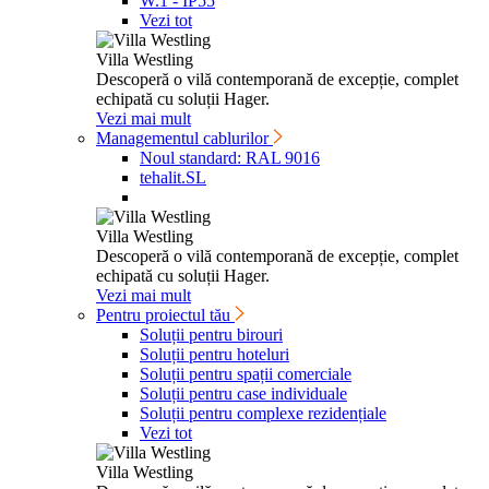
W.1 - IP55
Vezi tot
Villa Westling
Desco­peră o vilă contem­po­rană de excepție, complet
echi­pată cu soluții Hager.
Vezi mai mult
Managementul cablurilor
Noul standard: RAL 9016
tehalit.SL
Villa Westling
Desco­peră o vilă contem­po­rană de excepție, complet
echi­pată cu soluții Hager.
Vezi mai mult
Pentru proiectul tău
Soluții pentru birouri
Soluții pentru hoteluri
Soluții pentru spații comerciale
Soluții pentru case individuale
Soluții pentru complexe rezidențiale
Vezi tot
Villa Westling