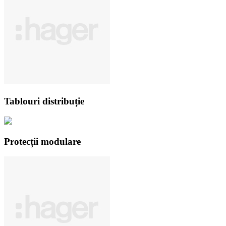
Tablouri distribuție
Protecții modu­lare