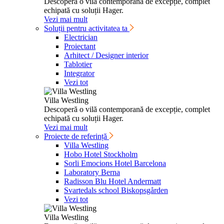
Desco­peră o vilă contem­po­rană de excepție, complet
echi­pată cu soluții Hager.
Vezi mai mult
Soluții pentru activitatea ta
Electrician
Proiectant
Arhitect / Designer interior
Tablotier
Integrator
Vezi tot
Villa Westling
Desco­peră o vilă contem­po­rană de excepție, complet
echi­pată cu soluții Hager.
Vezi mai mult
Proiecte de referință
Villa Westling
Hobo Hotel Stockholm
Sorli Emocions Hotel Barcelona
Laboratory Berna
​Radisson Blu Hotel Andermatt
Svartedals school Biskopsgården
Vezi tot
Villa Westling