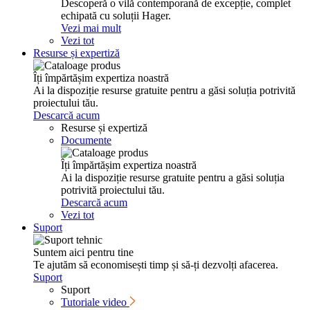
Desco­peră o vilă contem­po­rană de excepție, complet
echi­pată cu soluții Hager.
Vezi mai mult
Vezi tot
Resurse și exper­tiză
Îți împăr­tășim exper­tiza noastră
Ai la dispo­ziție resurse gratuite pentru a găsi soluția potri­vită
proiec­tului tău.
Descarcă acum
Resurse și expertiză
Documente
Îți împăr­tășim exper­tiza noastră
Ai la dispo­ziție resurse gratuite pentru a găsi soluția
potri­vită proiec­tului tău.
Descarcă acum
Vezi tot
Suport
Suntem aici pentru tine
Te ajutăm să econo­mi­sești timp și să-ți dezvolți afacerea.
Suport
Suport
Tutoriale video