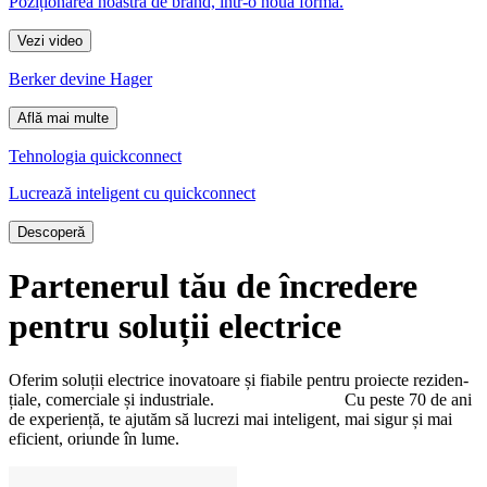
Pozi­țio­narea noastră de brand, într-o nouă formă.
Vezi video
Berker devine Hager
Află mai multe
Tehno­logia quickconnect
Lucrează inte­li­gent cu quickconnect
Descoperă
Parte­nerul tău de încre­dere
pentru soluții electrice
Oferim soluții electrice inova­toare și fiabile pentru proiecte rezi­den­
țiale, comer­ciale și indus­triale. Cu peste 70 de ani
de expe­riență, te ajutăm să lucrezi mai inte­li­gent, mai sigur și mai
eficient, oriunde în lume.