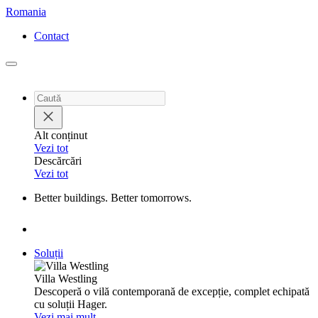
Romania
Contact
Alt conținut
Vezi tot
Descăr­cări
Vezi tot
Better buil­dings. Better tomor­rows.
Soluții
Villa Westling
Desco­peră o vilă contem­po­rană de excepție, complet echi­pată
cu soluții Hager.
Vezi mai mult