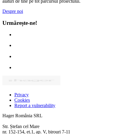
alături de tine pe tot parcursul proiec­tului.
Despre noi
Urmă­rește-ne!
Privacy
Cookies
Report a vulnerability
Hager România SRL
Str. Ștefan cel Mare
nr. 152-154, et.1, ap. V, birouri 7-11