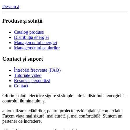
Descarcă
Produse și soluții
Catalog produse
Distribuția energiei
Managementul energiei
Managementul cablurilor
Contact și suport
Întrebări frecvente (FAQ)
Tutoriale video
Resurse și expertiză
Contact
Oferim soluții electrice sigure și simple – de la distribuția energiei la
controlul ilumi­na­tului și
auto­ma­ti­zarea clădi­rilor, pentru proiecte rezi­den­țiale și comer­ciale.
Facem viața mai sigură, mai curată și mai confor­ta­bilă. Suntem un
partener de încre­dere,