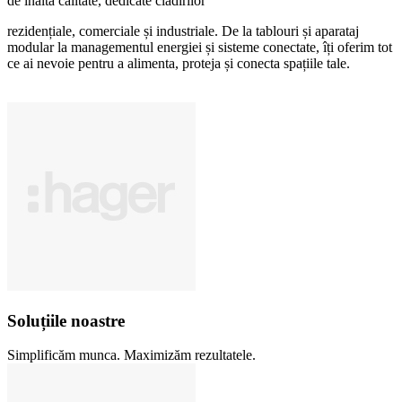
de înaltă cali­tate, dedi­cate clădi­rilor
rezi­den­țiale, comer­ciale și indus­triale. De la tablouri și aparataj
modular la managementul energiei și sisteme conec­tate, îți oferim tot
ce ai nevoie pentru a alimenta, proteja și conecta spațiile tale.
Solu­țiile noastre
Simpli­ficăm munca. Maxi­mizăm rezul­ta­tele.