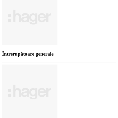
Între­ru­pă­toare gene­rale