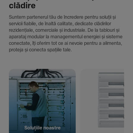
clădire
Suntem parte­nerul tău de încre­dere pentru soluții și
servicii fiabile, de înaltă cali­tate, dedi­cate clădi­rilor
rezi­den­țiale, comer­ciale și indus­triale. De la tablouri și
aparataj modular la managementul energiei și sisteme
conec­tate, îți oferim tot ce ai nevoie pentru a alimenta,
proteja și conecta spațiile tale.
Solu­țiile noastre