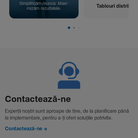
Simpli­ficăm munca. Maxi­
Tablouri distribuți
mizăm rezul­ta­tele.
Contac­tează-ne
Experții noștri sunt aproape de tine, de la plani­fi­care până
la imple­men­tare, pentru a-ți oferi solu­țiile potri­vite.
Contactează-ne