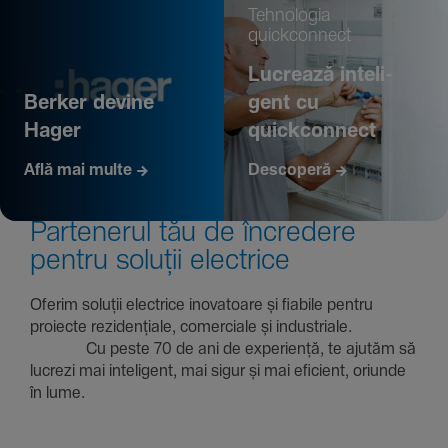
Tehno­logia
quickconnect
Lucrează inte­li­
Berker devine
gent cu
Hager
quickconnect
Află mai multe
Descoperă
Parte­nerul tău de încre­dere
pentru soluții electrice
Oferim soluții electrice inova­toare și fiabile pentru
proiecte rezi­den­țiale, comer­ciale și indus­triale.
Cu peste 70 de ani de expe­riență, te ajutăm să
lucrezi mai inte­li­gent, mai sigur și mai eficient, oriunde
în lume.