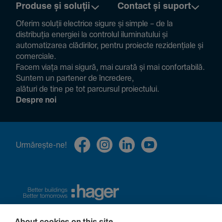
Produse și soluții
Contact și suport
Oferim soluții electrice sigure și simple – de la
distribuția energiei la controlul ilumi­na­tului și
auto­ma­ti­zarea clădi­rilor, pentru proiecte rezi­den­țiale și
comer­ciale.
Facem viața mai sigură, mai curată și mai confor­ta­bilă.
Suntem un partener de încre­dere,
alături de tine pe tot parcursul proiec­tului.
Despre noi
Urmă­rește-ne!