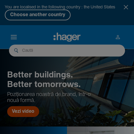
You are localised in the following country : the United States
Choose another country
Better buil­dings.
Better tomor­rows.
Pozi­țio­narea noastră de brand, într-o
nouă formă.
Vezi video