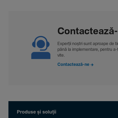
Contac­tează
Experții noștri sunt aproape de tine
până la imple­men­tare, pentru a-ți 
vite.
Contactează-ne
Produse și soluții