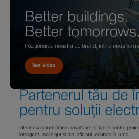
Better buil­dings.
Better tomor­rows
Pozi­țio­narea noastră de brand, într-o nouă form
Vezi video
Parte­nerul tău de î
pentru soluții elect
Oferim soluții electrice inova­toare și fiabile pentru
inte­li­gent, mai sigur și mai eficient, oriunde în lume.