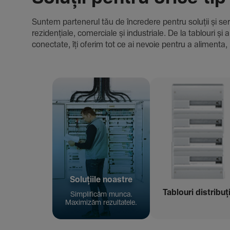
Suntem parte­nerul tău de încre­dere pentru soluții și servici
rezi­den­țiale, comer­ciale și indus­triale. De la tablour
conec­tate, îți oferim tot ce ai nevoie pentru a alimenta, 
Solu­țiile noastre
Tablouri distribuț
Simpli­ficăm munca.
Maxi­mizăm rezul­ta­tele.