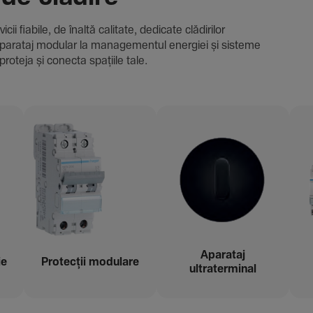
i fiabile, de înaltă cali­tate, dedi­cate clădi­rilor
i și aparataj modular la managementul energiei și sisteme
proteja și conecta spațiile tale.
Aparataj
ie
Protecții modu­lare
ultraterminal