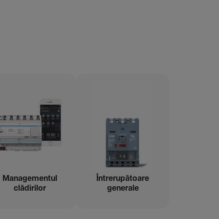
Managementul
Între­ru­pă­toare
clădi­rilor
gene­rale