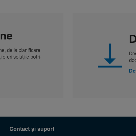
-ne
D
, de la plani­fi­care
Des
oferi solu­țiile potri­
doc
De
Contact și suport