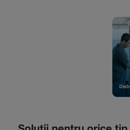
Distr
Soluții pentru orice tip