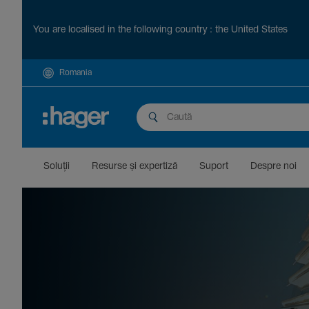
You are localised in the following country : the United States
Romania
Soluții
Resurse și exper­tiză
Suport
Despre noi