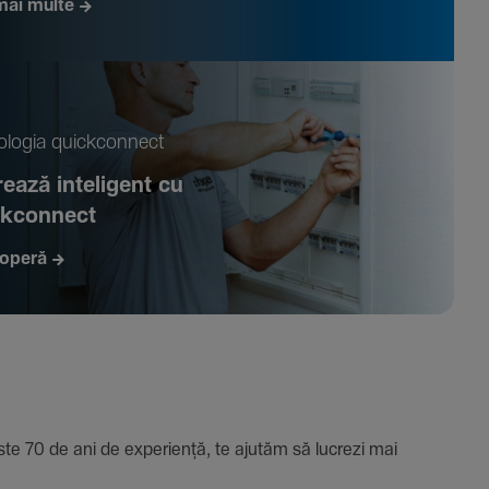
mai multe
­logia quickconnect
ează inte­li­gent cu
ckconnect
operă
e 70 de ani de expe­riență, te ajutăm să lucrezi mai