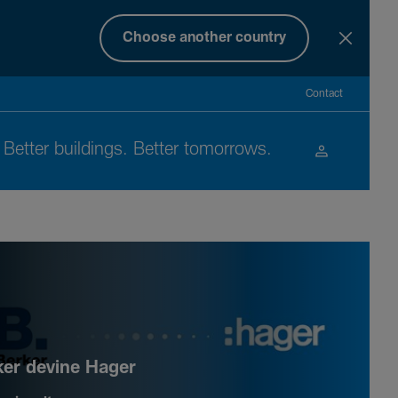
Choose another country
Contact
Better buil­dings. Better tomor­rows.
ker devine Hager