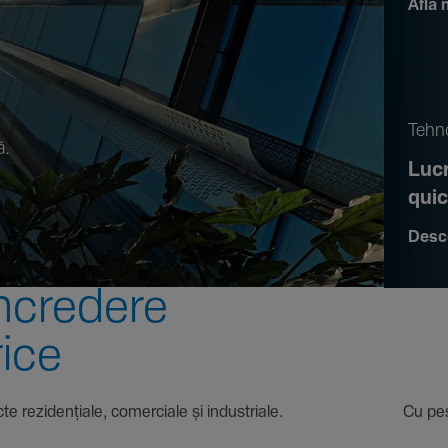
Află 
.
Tehno
ă.
Lucr
qui
Desc
ncre­dere
rice
 proiecte rezi­den­țiale, comer­ciale și indus­triale. Cu pest