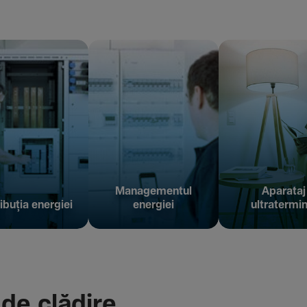
Managementul
Aparataj
ibuția energiei
energiei
ultratermin
 de clădire