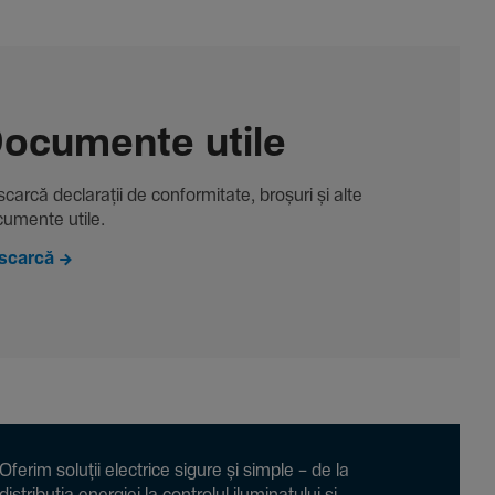
ocu­mente utile
carcă decla­rații de conformitate, broșuri și alte
u­mente utile.
scarcă
Oferim soluții electrice sigure și simple – de la