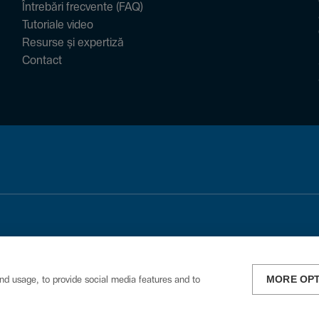
Întrebări frecvente (FAQ)
Tutoriale video
Resurse și expertiză
Contact
MORE OP
nd usage, to provide social media features and to