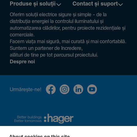
Produse și soluții
Contact și suport
Oferim soluții electrice sigure și simple – de la
distribuția energiei la controlul ilumi­na­tului și
auto­ma­ti­zarea clădi­rilor, pentru proiecte rezi­den­țiale și
comer­ciale.
Facem viața mai sigură, mai curată și mai confor­ta­bilă.
Suntem un partener de încre­dere,
alături de tine pe tot parcursul proiec­tului.
Despre noi
Urmă­rește-ne!