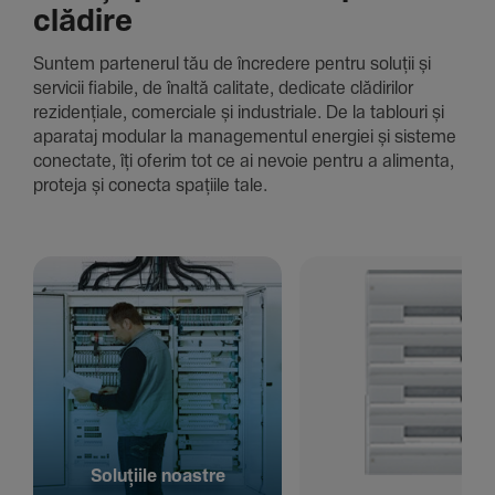
clădire
Suntem parte­nerul tău de încre­dere pentru soluții și
servicii fiabile, de înaltă cali­tate, dedi­cate clădi­rilor
rezi­den­țiale, comer­ciale și indus­triale. De la tablouri și
aparataj modular la managementul energiei și sisteme
conec­tate, îți oferim tot ce ai nevoie pentru a alimenta,
proteja și conecta spațiile tale.
Solu­țiile noastre