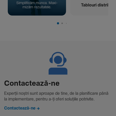
Simpli­ficăm munca. Maxi­
Tablouri distribuți
mizăm rezul­ta­tele.
Contac­tează-ne
Experții noștri sunt aproape de tine, de la plani­fi­care până
la imple­men­tare, pentru a-ți oferi solu­țiile potri­vite.
Contactează-ne