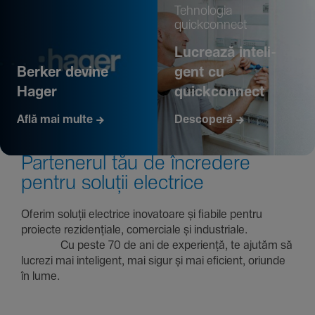
Tehno­logia
quickconnect
Lucrează inte­li­
Berker devine
gent cu
Hager
quickconnect
Află mai multe
Descoperă
Parte­nerul tău de încre­dere
pentru soluții electrice
Oferim soluții electrice inova­toare și fiabile pentru
proiecte rezi­den­țiale, comer­ciale și indus­triale.
Cu peste 70 de ani de expe­riență, te ajutăm să
lucrezi mai inte­li­gent, mai sigur și mai eficient, oriunde
în lume.