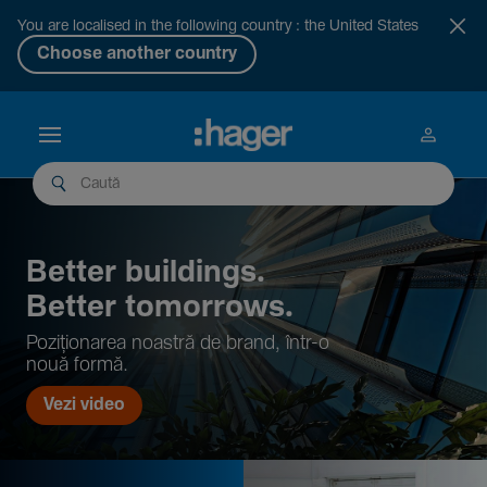
You are localised in the following country : the United States
Choose another country
Better buil­dings.
Better tomor­rows.
Pozi­țio­narea noastră de brand, într-o
nouă formă.
Vezi video