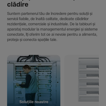
clădire
Suntem parte­nerul tău de încre­dere pentru soluții și
servicii fiabile, de înaltă cali­tate, dedi­cate clădi­rilor
rezi­den­țiale, comer­ciale și indus­triale. De la tablouri și
aparataj modular la managementul energiei și sisteme
conec­tate, îți oferim tot ce ai nevoie pentru a alimenta,
proteja și conecta spațiile tale.
Solu­țiile noastre