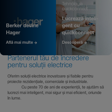
Tehno­logia
quickconnect
Lucrează inte­li­
Berker devine
gent cu
Hager
quickconnect
Află mai multe
Descoperă
Parte­nerul tău de încre­dere
pentru soluții electrice
Oferim soluții electrice inova­toare și fiabile pentru
proiecte rezi­den­țiale, comer­ciale și indus­triale.
Cu peste 70 de ani de expe­riență, te ajutăm să
lucrezi mai inte­li­gent, mai sigur și mai eficient, oriunde
în lume.