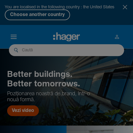
You are localised in the following country : the United States
Choose another country
Better buil­dings.
Better tomor­rows.
Pozi­țio­narea noastră de brand, într-o
nouă formă.
Vezi video