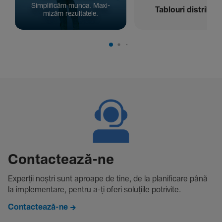
Simpli­ficăm munca. Maxi­
Tablouri distribuți
mizăm rezul­ta­tele.
Contac­tează-ne
Experții noștri sunt aproape de tine, de la plani­fi­care până
la imple­men­tare, pentru a-ți oferi solu­țiile potri­vite.
Contactează-ne