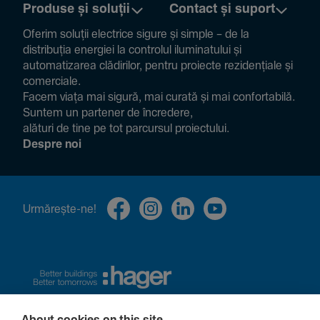
Produse și soluții
Contact și suport
Oferim soluții electrice sigure și simple – de la
distribuția energiei la controlul ilumi­na­tului și
auto­ma­ti­zarea clădi­rilor, pentru proiecte rezi­den­țiale și
comer­ciale.
Facem viața mai sigură, mai curată și mai confor­ta­bilă.
Suntem un partener de încre­dere,
alături de tine pe tot parcursul proiec­tului.
Despre noi
Urmă­rește-ne!