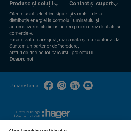
Produse și soluții
Contact și suport
Oferim soluții electrice sigure și simple – de la
distribuția energiei la controlul ilumi­na­tului și
auto­ma­ti­zarea clădi­rilor, pentru proiecte rezi­den­țiale și
comer­ciale.
Facem viața mai sigură, mai curată și mai confor­ta­bilă.
Suntem un partener de încre­dere,
alături de tine pe tot parcursul proiec­tului.
Despre noi
Urmă­rește-ne!