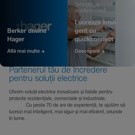
Tehno­logia
quickconnect
Lucrează inte­li­
Berker devine
gent cu
Hager
quickconnect
Află mai multe
Descoperă
Parte­nerul tău de încre­dere
pentru soluții electrice
Oferim soluții electrice inova­toare și fiabile pentru
proiecte rezi­den­țiale, comer­ciale și indus­triale.
Cu peste 70 de ani de expe­riență, te ajutăm să
lucrezi mai inte­li­gent, mai sigur și mai eficient, oriunde
în lume.