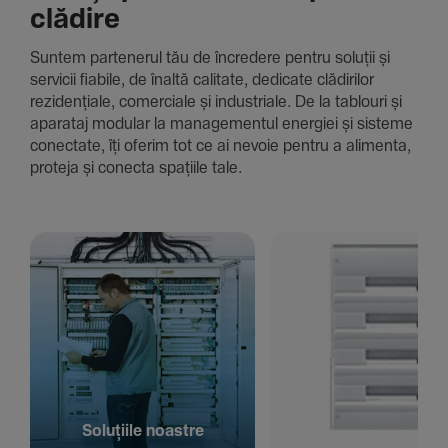
clădire
Suntem parte­nerul tău de încre­dere pentru soluții și
servicii fiabile, de înaltă cali­tate, dedi­cate clădi­rilor
rezi­den­țiale, comer­ciale și indus­triale. De la tablouri și
aparataj modular la managementul energiei și sisteme
conec­tate, îți oferim tot ce ai nevoie pentru a alimenta,
proteja și conecta spațiile tale.
Solu­țiile noastre