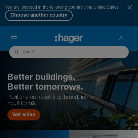
You are localised in the following country : the United States
Choose another country
Better buil­dings.
Better tomor­rows.
Pozi­țio­narea noastră de brand, într-o
nouă formă.
Vezi video