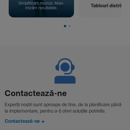
Simpli­ficăm munca. Maxi­
Tablouri distribuți
mizăm rezul­ta­tele.
Contac­tează-ne
Experții noștri sunt aproape de tine, de la plani­fi­care până
la imple­men­tare, pentru a-ți oferi solu­țiile potri­vite.
Contactează-ne