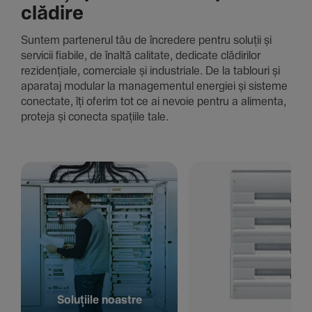
clădire
Suntem parte­nerul tău de încre­dere pentru soluții și
servicii fiabile, de înaltă cali­tate, dedi­cate clădi­rilor
rezi­den­țiale, comer­ciale și indus­triale. De la tablouri și
aparataj modular la managementul energiei și sisteme
conec­tate, îți oferim tot ce ai nevoie pentru a alimenta,
proteja și conecta spațiile tale.
Solu­țiile noastre