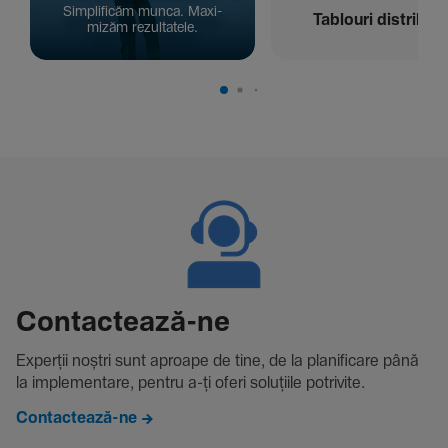
Simpli­ficăm munca. Maxi­
Tablouri distribuți
mizăm rezul­ta­tele.
Contac­tează-ne
Experții noștri sunt aproape de tine, de la plani­fi­care până
la imple­men­tare, pentru a-ți oferi solu­țiile potri­vite.
Contactează-ne