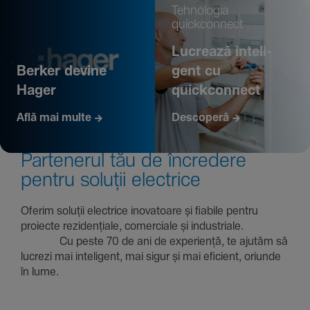
Tehno­logia
quickconnect
Lucrează inte­li­
Berker devine
gent cu
Hager
quickconnect
Află mai multe
Descoperă
Parte­nerul tău de încre­dere
pentru soluții electrice
Oferim soluții electrice inova­toare și fiabile pentru
proiecte rezi­den­țiale, comer­ciale și indus­triale.
Cu peste 70 de ani de expe­riență, te ajutăm să
lucrezi mai inte­li­gent, mai sigur și mai eficient, oriunde
în lume.