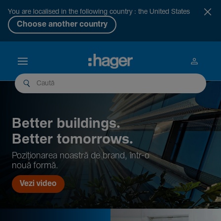
You are localised in the following country : the United States
Choose another country
Better buil­dings.
Better tomor­rows.
Pozi­țio­narea noastră de brand, într-o
nouă formă.
Vezi video