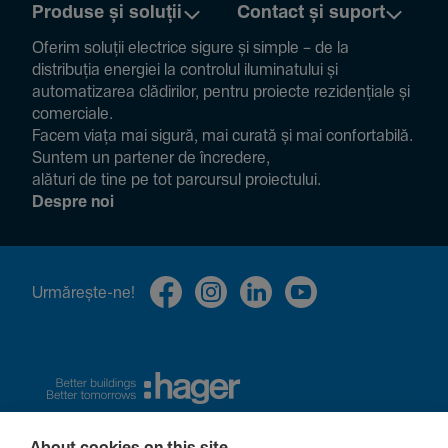
Produse și soluții
Contact și suport
Oferim soluții electrice sigure și simple – de la
distribuția energiei la controlul ilumi­na­tului și
auto­ma­ti­zarea clădi­rilor, pentru proiecte rezi­den­țiale și
comer­ciale.
Facem viața mai sigură, mai curată și mai confor­ta­bilă.
Suntem un partener de încre­dere,
alături de tine pe tot parcursul proiec­tului.
Despre noi
Urmă­rește-ne!