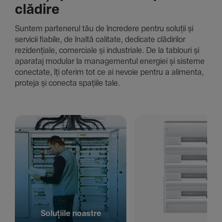
clădire
Suntem parte­nerul tău de încre­dere pentru soluții și
servicii fiabile, de înaltă cali­tate, dedi­cate clădi­rilor
rezi­den­țiale, comer­ciale și indus­triale. De la tablouri și
aparataj modular la managementul energiei și sisteme
conec­tate, îți oferim tot ce ai nevoie pentru a alimenta,
proteja și conecta spațiile tale.
Solu­țiile noastre