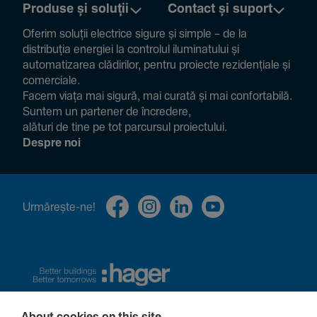
Produse și soluții
Contact și suport
Oferim soluții electrice sigure și simple – de la
distribuția energiei la controlul ilumi­na­tului și
auto­ma­ti­zarea clădi­rilor, pentru proiecte rezi­den­țiale și
comer­ciale.
Facem viața mai sigură, mai curată și mai confor­ta­bilă.
Suntem un partener de încre­dere,
alături de tine pe tot parcursul proiec­tului.
Despre noi
Urmă­rește-ne!