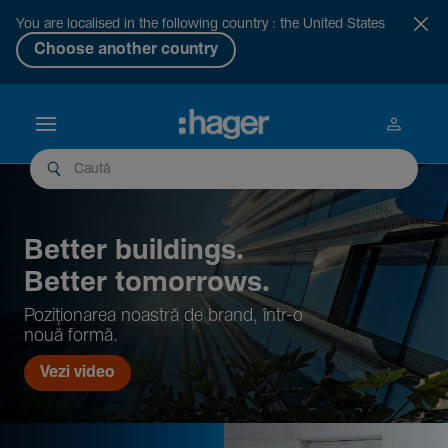
You are localised in the following country : the United States
Choose another country
Better buil­dings.
Better tomor­rows.
Pozi­țio­narea noastră de brand, într-o
nouă formă.
Vezi video