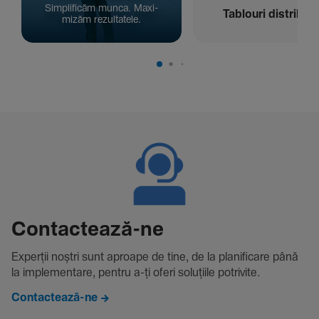
Simpli­ficăm munca. Maxi­
Tablouri distribuți
mizăm rezul­ta­tele.
Contac­tează-ne
Experții noștri sunt aproape de tine, de la plani­fi­care până
la imple­men­tare, pentru a-ți oferi solu­țiile potri­vite.
Contactează-ne