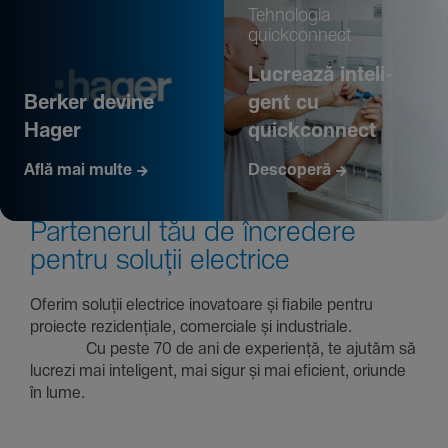
Tehno­logia
quickconnect
Lucrează inte­li­
Berker devine
gent cu
Hager
quickconnect
Află mai multe
Descoperă
Parte­nerul tău de încre­dere
pentru soluții electrice
Oferim soluții electrice inova­toare și fiabile pentru
proiecte rezi­den­țiale, comer­ciale și indus­triale.
Cu peste 70 de ani de expe­riență, te ajutăm să
lucrezi mai inte­li­gent, mai sigur și mai eficient, oriunde
în lume.