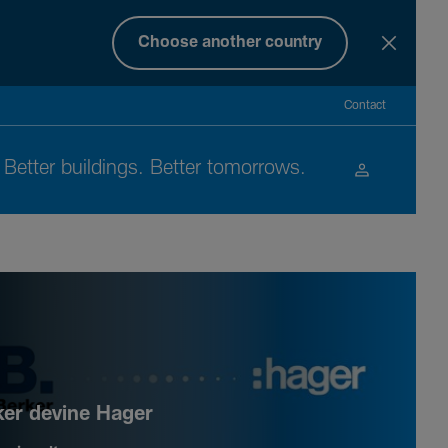
Choose another country
Contact
Better buil­dings. Better tomor­rows.
ker devine Hager