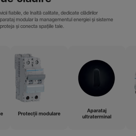
i fiabile, de înaltă cali­tate, dedi­cate clădi­rilor
i și aparataj modular la managementul energiei și sisteme
proteja și conecta spațiile tale.
Aparataj
ie
Protecții modu­lare
ultraterminal