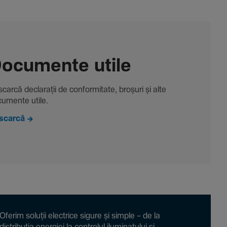
ocu­mente utile
carcă decla­rații de conformitate, broșuri și alte
u­mente utile.
scarcă
Oferim soluții electrice sigure și simple – de la