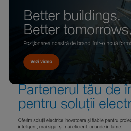
Better buil­dings.
Better tomor­rows
Pozi­țio­narea noastră de brand, într-o nouă form
Vezi video
Parte­nerul tău de î
pentru soluții elect
Oferim soluții electrice inova­toare și fiabile pentru
inte­li­gent, mai sigur și mai eficient, oriunde în lume.