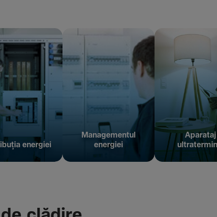
Managementul
Aparataj
ibuția energiei
energiei
ultratermin
 de clădire