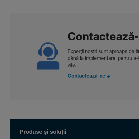
Contac­tează
Experții noștri sunt aproape de tine
până la imple­men­tare, pentru a-ți 
vite.
Contactează-ne
Produse și soluții