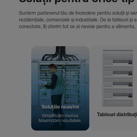
Suntem parte­nerul tău de încre­dere pentru soluții și servici
rezi­den­țiale, comer­ciale și indus­triale. De la tablour
conec­tate, îți oferim tot ce ai nevoie pentru a alimenta, 
Solu­țiile noastre
Tablouri distribuț
Simpli­ficăm munca.
Maxi­mizăm rezul­ta­tele.