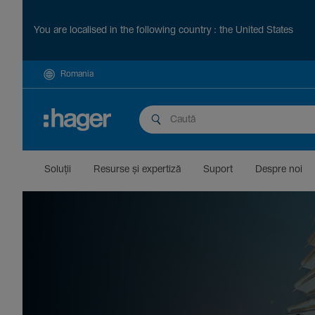
You are localised in the following country : the United States
Romania
Soluții
Resurse și exper­tiză
Suport
Despre noi