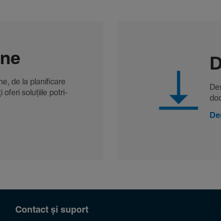
-ne
D
, de la plani­fi­care
Des
oferi solu­țiile potri­
doc
De
Contact și suport