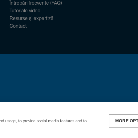
Întrebări frecvente (FAQ)
Tutoriale video
Resurse și expertiză
Contact
MORE OP
nd usage, to provide social media features and to