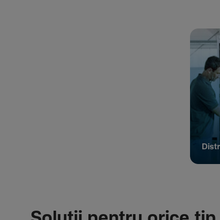
Distr
Soluții pentru orice tip