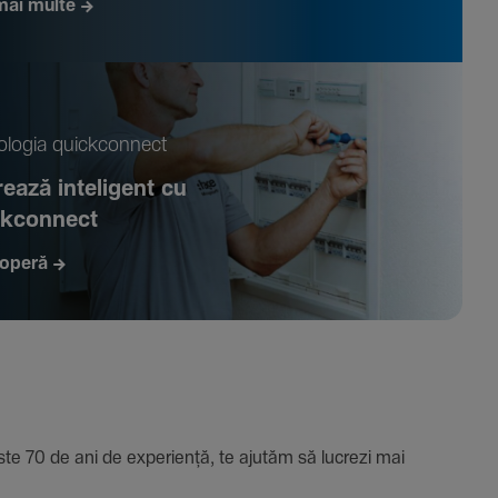
mai multe
­logia quickconnect
ează inte­li­gent cu
ckconnect
operă
e 70 de ani de expe­riență, te ajutăm să lucrezi mai