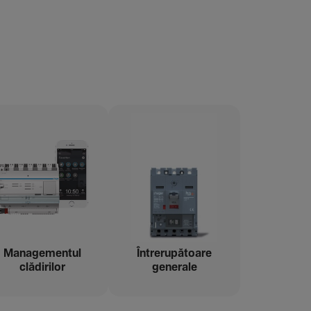
Managementul
Între­ru­pă­toare
clădi­rilor
gene­rale