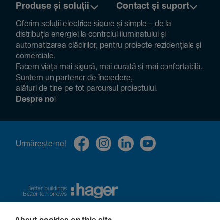
Produse și soluții
Contact și suport
Oferim soluții electrice sigure și simple – de la
distribuția energiei la controlul ilumi­na­tului și
auto­ma­ti­zarea clădi­rilor, pentru proiecte rezi­den­țiale și
comer­ciale.
Facem viața mai sigură, mai curată și mai confor­ta­bilă.
Suntem un partener de încre­dere,
alături de tine pe tot parcursul proiec­tului.
Despre noi
Urmă­rește-ne!