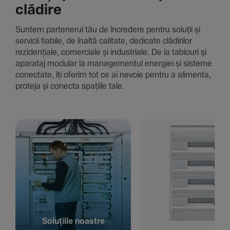
clădire
Suntem parte­nerul tău de încre­dere pentru soluții și
servicii fiabile, de înaltă cali­tate, dedi­cate clădi­rilor
rezi­den­țiale, comer­ciale și indus­triale. De la tablouri și
aparataj modular la managementul energiei și sisteme
conec­tate, îți oferim tot ce ai nevoie pentru a alimenta,
proteja și conecta spațiile tale.
Solu­țiile noastre