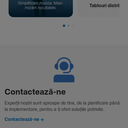
Simpli­ficăm munca. Maxi­
Tablouri distribuți
mizăm rezul­ta­tele.
Contac­tează-ne
Experții noștri sunt aproape de tine, de la plani­fi­care până
la imple­men­tare, pentru a-ți oferi solu­țiile potri­vite.
Contactează-ne