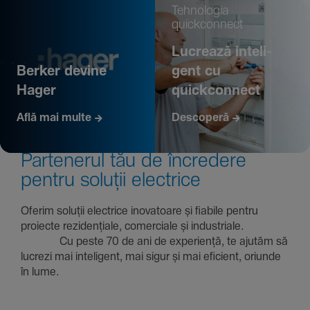
Tehno­logia
quickconnect
Lucrează inte­li­
Berker devine
gent cu
Hager
quickconnect
Află mai multe
Descoperă
Parte­nerul tău de încre­dere
pentru soluții electrice
Oferim soluții electrice inova­toare și fiabile pentru
proiecte rezi­den­țiale, comer­ciale și indus­triale.
Cu peste 70 de ani de expe­riență, te ajutăm să
lucrezi mai inte­li­gent, mai sigur și mai eficient, oriunde
în lume.