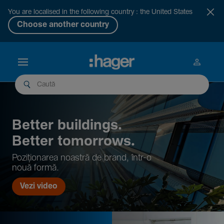
You are localised in the following country : the United States
Choose another country
Better buil­dings.
Better tomor­rows.
Pozi­țio­narea noastră de brand, într-o
nouă formă.
Vezi video