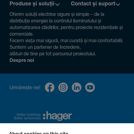
Produse și soluții
Contact și suport
Oferim soluții electrice sigure și simple – de la
distribuția energiei la controlul ilumi­na­tului și
auto­ma­ti­zarea clădi­rilor, pentru proiecte rezi­den­țiale și
comer­ciale.
Facem viața mai sigură, mai curată și mai confor­ta­bilă.
Suntem un partener de încre­dere,
alături de tine pe tot parcursul proiec­tului.
Despre noi
Urmă­rește-ne!