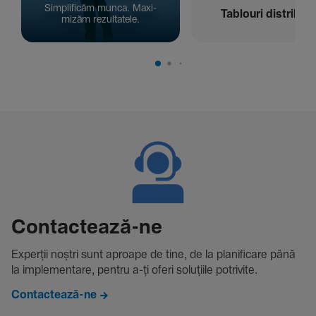
Simpli­ficăm munca. Maxi­
Tablouri distribuți
mizăm rezul­ta­tele.
Contac­tează-ne
Experții noștri sunt aproape de tine, de la plani­fi­care până
la imple­men­tare, pentru a-ți oferi solu­țiile potri­vite.
Contactează-ne