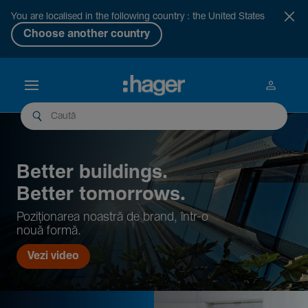
You are localised in the following country : the United States
Choose another country
Better buil­dings.
Better tomor­rows.
Pozi­țio­narea noastră de brand, într-o
nouă formă.
Vezi video