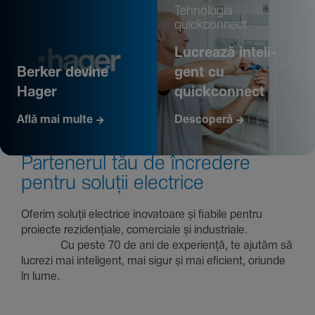
Tehno­logia
quickconnect
Lucrează inte­li­
Berker devine
gent cu
Hager
quickconnect
Află mai multe
Descoperă
Parte­nerul tău de încre­dere
pentru soluții electrice
Oferim soluții electrice inova­toare și fiabile pentru
proiecte rezi­den­țiale, comer­ciale și indus­triale.
Cu peste 70 de ani de expe­riență, te ajutăm să
lucrezi mai inte­li­gent, mai sigur și mai eficient, oriunde
în lume.