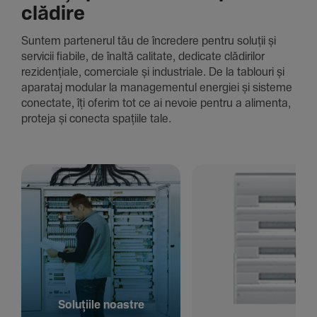
clădire
Suntem parte­nerul tău de încre­dere pentru soluții și
servicii fiabile, de înaltă cali­tate, dedi­cate clădi­rilor
rezi­den­țiale, comer­ciale și indus­triale. De la tablouri și
aparataj modular la managementul energiei și sisteme
conec­tate, îți oferim tot ce ai nevoie pentru a alimenta,
proteja și conecta spațiile tale.
Solu­țiile noastre