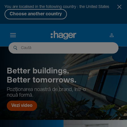
You are localised in the following country : the United States
Choose another country
Better buil­dings.
Better tomor­rows.
Pozi­țio­narea noastră de brand, într-o
nouă formă.
Vezi video