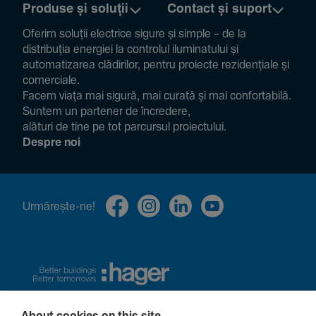
Produse și soluții
Contact și suport
Oferim soluții electrice sigure și simple – de la
distribuția energiei la controlul ilumi­na­tului și
auto­ma­ti­zarea clădi­rilor, pentru proiecte rezi­den­țiale și
comer­ciale.
Facem viața mai sigură, mai curată și mai confor­ta­bilă.
Suntem un partener de încre­dere,
alături de tine pe tot parcursul proiec­tului.
Despre noi
Urmă­rește-ne!