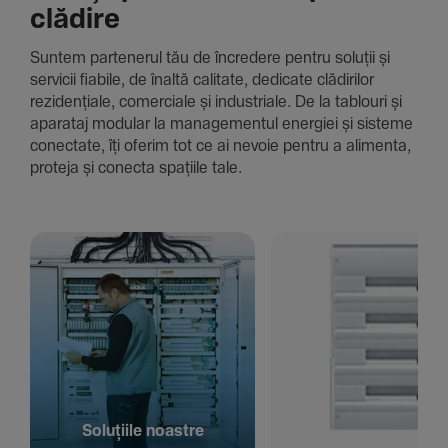
clădire
Suntem parte­nerul tău de încre­dere pentru soluții și
servicii fiabile, de înaltă cali­tate, dedi­cate clădi­rilor
rezi­den­țiale, comer­ciale și indus­triale. De la tablouri și
aparataj modular la managementul energiei și sisteme
conec­tate, îți oferim tot ce ai nevoie pentru a alimenta,
proteja și conecta spațiile tale.
Solu­țiile noastre