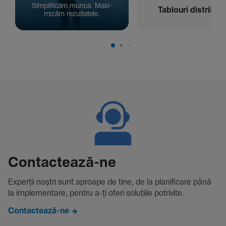
Simpli­ficăm munca. Maxi­
Tablouri distribuți
mizăm rezul­ta­tele.
Contac­tează-ne
Experții noștri sunt aproape de tine, de la plani­fi­care până
la imple­men­tare, pentru a-ți oferi solu­țiile potri­vite.
Contactează-ne