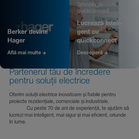
Tehno­logia
quickconnect
Lucrează inte­li­
Berker devine
gent cu
Hager
quickconnect
Află mai multe
Descoperă
Parte­nerul tău de încre­dere
pentru soluții electrice
Oferim soluții electrice inova­toare și fiabile pentru
proiecte rezi­den­țiale, comer­ciale și indus­triale.
Cu peste 70 de ani de expe­riență, te ajutăm să
lucrezi mai inte­li­gent, mai sigur și mai eficient, oriunde
în lume.