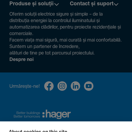
Produse și soluții
Contact și suport
Oferim soluții electrice sigure și simple – de la
distribuția energiei la controlul ilumi­na­tului și
auto­ma­ti­zarea clădi­rilor, pentru proiecte rezi­den­țiale și
comer­ciale.
Facem viața mai sigură, mai curată și mai confor­ta­bilă.
Suntem un partener de încre­dere,
alături de tine pe tot parcursul proiec­tului.
Despre noi
Urmă­rește-ne!