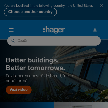
You are localised in the following country : the United States
Choose another country
Better buil­dings.
Better tomor­rows.
Pozi­țio­narea noastră de brand, într-o
nouă formă.
Vezi video