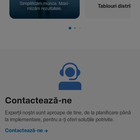
Simpli­ficăm munca. Maxi­
Tablouri distribuți
mizăm rezul­ta­tele.
Contac­tează-ne
Experții noștri sunt aproape de tine, de la plani­fi­care până
la imple­men­tare, pentru a-ți oferi solu­țiile potri­vite.
Contactează-ne