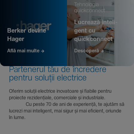
Tehno­logia
quickconnect
Lucrează inte­li­
Berker devine
gent cu
Hager
quickconnect
Află mai multe
Descoperă
Parte­nerul tău de încre­dere
pentru soluții electrice
Oferim soluții electrice inova­toare și fiabile pentru
proiecte rezi­den­țiale, comer­ciale și indus­triale.
Cu peste 70 de ani de expe­riență, te ajutăm să
lucrezi mai inte­li­gent, mai sigur și mai eficient, oriunde
în lume.