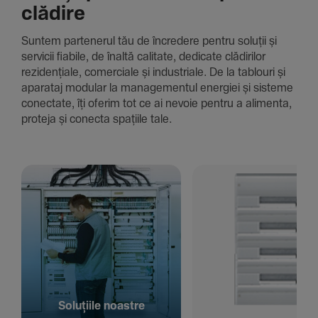
clădire
Suntem parte­nerul tău de încre­dere pentru soluții și
servicii fiabile, de înaltă cali­tate, dedi­cate clădi­rilor
rezi­den­țiale, comer­ciale și indus­triale. De la tablouri și
aparataj modular la managementul energiei și sisteme
conec­tate, îți oferim tot ce ai nevoie pentru a alimenta,
proteja și conecta spațiile tale.
Solu­țiile noastre