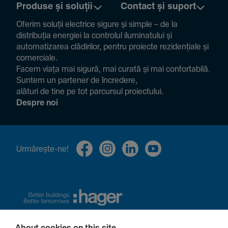
Produse și soluții
Contact și suport
Oferim soluții electrice sigure și simple – de la
distribuția energiei la controlul ilumi­na­tului și
auto­ma­ti­zarea clădi­rilor, pentru proiecte rezi­den­țiale și
comer­ciale.
Facem viața mai sigură, mai curată și mai confor­ta­bilă.
Suntem un partener de încre­dere,
alături de tine pe tot parcursul proiec­tului.
Despre noi
Urmă­rește-ne!