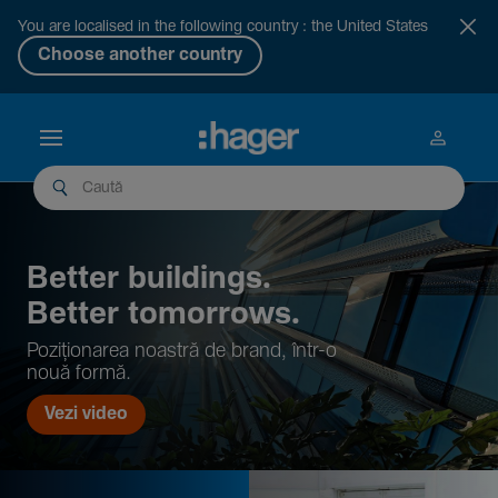
You are localised in the following country : the United States
Choose another country
Better buil­dings.
Better tomor­rows.
Pozi­țio­narea noastră de brand, într-o
nouă formă.
Vezi video