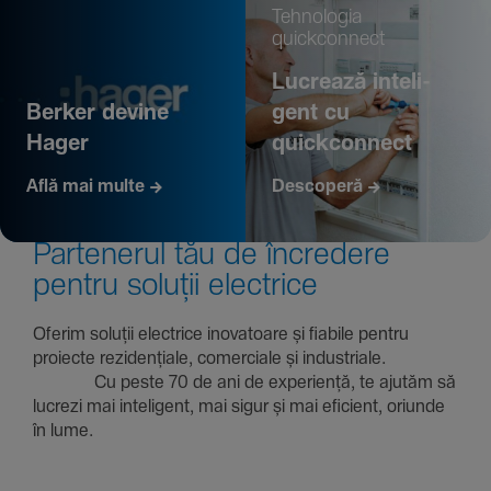
Tehno­logia
quickconnect
Lucrează inte­li­
Berker devine
gent cu
Hager
quickconnect
Află mai multe
Descoperă
Parte­nerul tău de încre­dere
pentru soluții electrice
Oferim soluții electrice inova­toare și fiabile pentru
proiecte rezi­den­țiale, comer­ciale și indus­triale.
Cu peste 70 de ani de expe­riență, te ajutăm să
lucrezi mai inte­li­gent, mai sigur și mai eficient, oriunde
în lume.