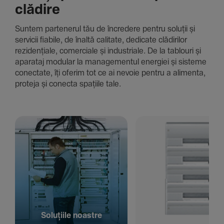
clădire
Suntem parte­nerul tău de încre­dere pentru soluții și
servicii fiabile, de înaltă cali­tate, dedi­cate clădi­rilor
rezi­den­țiale, comer­ciale și indus­triale. De la tablouri și
aparataj modular la managementul energiei și sisteme
conec­tate, îți oferim tot ce ai nevoie pentru a alimenta,
proteja și conecta spațiile tale.
Solu­țiile noastre