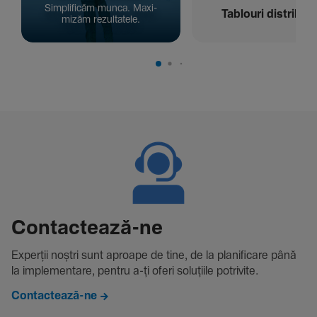
Simpli­ficăm munca. Maxi­
Tablouri distribuți
mizăm rezul­ta­tele.
Contac­tează-ne
Experții noștri sunt aproape de tine, de la plani­fi­care până
la imple­men­tare, pentru a-ți oferi solu­țiile potri­vite.
Contactează-ne