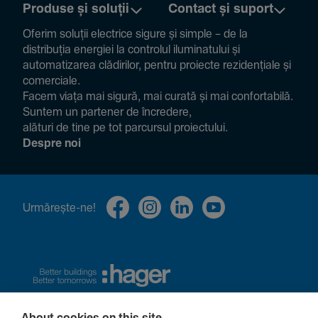
Produse și soluții
Contact și suport
Oferim soluții electrice sigure și simple – de la
distribuția energiei la controlul ilumi­na­tului și
auto­ma­ti­zarea clădi­rilor, pentru proiecte rezi­den­țiale și
comer­ciale.
Facem viața mai sigură, mai curată și mai confor­ta­bilă.
Suntem un partener de încre­dere,
alături de tine pe tot parcursul proiec­tului.
Despre noi
Urmă­rește-ne!