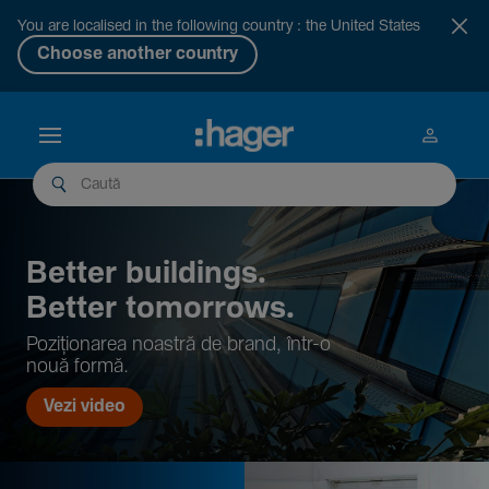
You are localised in the following country : the United States
Choose another country
Better buil­dings.
Better tomor­rows.
Pozi­țio­narea noastră de brand, într-o
nouă formă.
Vezi video