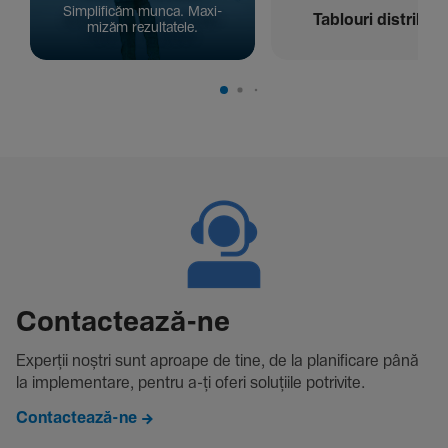
Simpli­ficăm munca. Maxi­
Tablouri distribuți
mizăm rezul­ta­tele.
Contac­tează-ne
Experții noștri sunt aproape de tine, de la plani­fi­care până
la imple­men­tare, pentru a-ți oferi solu­țiile potri­vite.
Contactează-ne