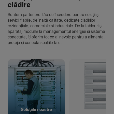
clădire
Suntem parte­nerul tău de încre­dere pentru soluții și
servicii fiabile, de înaltă cali­tate, dedi­cate clădi­rilor
rezi­den­țiale, comer­ciale și indus­triale. De la tablouri și
aparataj modular la managementul energiei și sisteme
conec­tate, îți oferim tot ce ai nevoie pentru a alimenta,
proteja și conecta spațiile tale.
Solu­țiile noastre