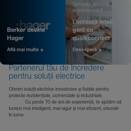
Tehno­logia
quickconnect
Lucrează inte­li­
Berker devine
gent cu
Hager
quickconnect
Află mai multe
Descoperă
Parte­nerul tău de încre­dere
pentru soluții electrice
Oferim soluții electrice inova­toare și fiabile pentru
proiecte rezi­den­țiale, comer­ciale și indus­triale.
Cu peste 70 de ani de expe­riență, te ajutăm să
lucrezi mai inte­li­gent, mai sigur și mai eficient, oriunde
în lume.