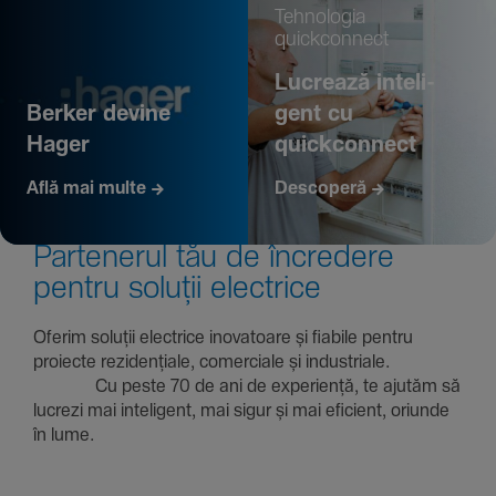
Tehno­logia
quickconnect
Lucrează inte­li­
Berker devine
gent cu
Hager
quickconnect
Află mai multe
Descoperă
Parte­nerul tău de încre­dere
pentru soluții electrice
Oferim soluții electrice inova­toare și fiabile pentru
proiecte rezi­den­țiale, comer­ciale și indus­triale.
Cu peste 70 de ani de expe­riență, te ajutăm să
lucrezi mai inte­li­gent, mai sigur și mai eficient, oriunde
în lume.