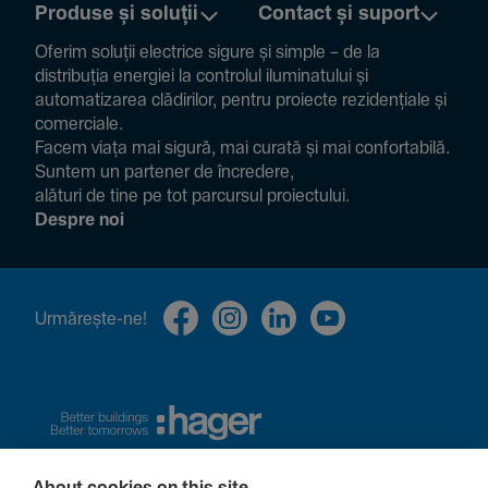
Produse și soluții
Contact și suport
Oferim soluții electrice sigure și simple – de la
distribuția energiei la controlul ilumi­na­tului și
auto­ma­ti­zarea clădi­rilor, pentru proiecte rezi­den­țiale și
comer­ciale.
Facem viața mai sigură, mai curată și mai confor­ta­bilă.
Suntem un partener de încre­dere,
alături de tine pe tot parcursul proiec­tului.
Despre noi
Urmă­rește-ne!