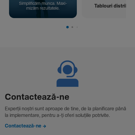
Simpli­ficăm munca. Maxi­
Tablouri distribuți
mizăm rezul­ta­tele.
Contac­tează-ne
Experții noștri sunt aproape de tine, de la plani­fi­care până
la imple­men­tare, pentru a-ți oferi solu­țiile potri­vite.
Contactează-ne