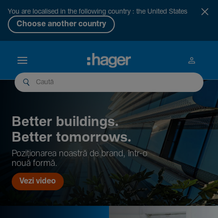
You are localised in the following country : the United States
Choose another country
Better buil­dings.
Better tomor­rows.
Pozi­țio­narea noastră de brand, într-o
nouă formă.
Vezi video