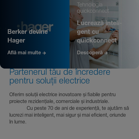
Tehno­logia
quickconnect
Lucrează inte­li­
Berker devine
gent cu
Hager
quickconnect
Află mai multe
Descoperă
Parte­nerul tău de încre­dere
pentru soluții electrice
Oferim soluții electrice inova­toare și fiabile pentru
proiecte rezi­den­țiale, comer­ciale și indus­triale.
Cu peste 70 de ani de expe­riență, te ajutăm să
lucrezi mai inte­li­gent, mai sigur și mai eficient, oriunde
în lume.