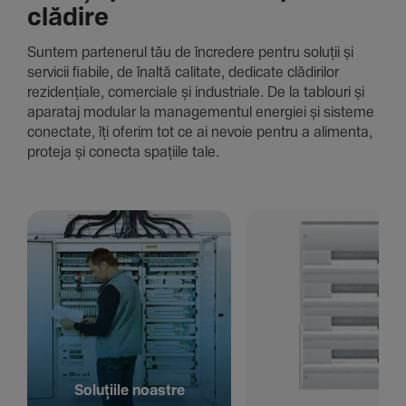
clădire
Suntem parte­nerul tău de încre­dere pentru soluții și
servicii fiabile, de înaltă cali­tate, dedi­cate clădi­rilor
rezi­den­țiale, comer­ciale și indus­triale. De la tablouri și
aparataj modular la managementul energiei și sisteme
conec­tate, îți oferim tot ce ai nevoie pentru a alimenta,
proteja și conecta spațiile tale.
Solu­țiile noastre