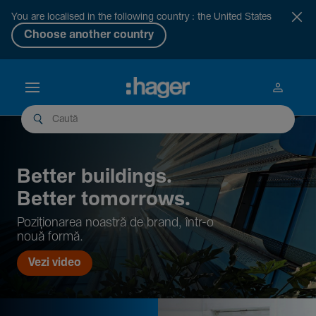
You are localised in the following country : the United States
Choose another country
Better buil­dings.
Better tomor­rows.
Pozi­țio­narea noastră de brand, într-o
nouă formă.
Vezi video