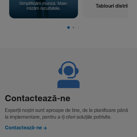
Simpli­ficăm munca. Maxi­
Tablouri distribuți
mizăm rezul­ta­tele.
Contac­tează-ne
Experții noștri sunt aproape de tine, de la plani­fi­care până
la imple­men­tare, pentru a-ți oferi solu­țiile potri­vite.
Contactează-ne