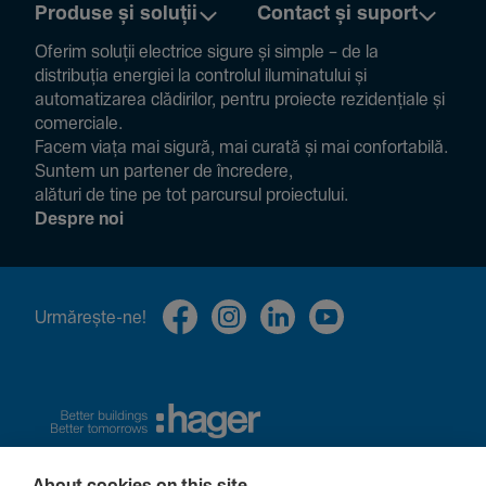
Produse și soluții
Contact și suport
Oferim soluții electrice sigure și simple – de la
distribuția energiei la controlul ilumi­na­tului și
auto­ma­ti­zarea clădi­rilor, pentru proiecte rezi­den­țiale și
comer­ciale.
Facem viața mai sigură, mai curată și mai confor­ta­bilă.
Suntem un partener de încre­dere,
alături de tine pe tot parcursul proiec­tului.
Despre noi
Urmă­rește-ne!