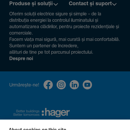
Produse și soluții
Contact și suport
Oferim soluții electrice sigure și simple – de la
distribuția energiei la controlul ilumi­na­tului și
auto­ma­ti­zarea clădi­rilor, pentru proiecte rezi­den­țiale și
comer­ciale.
Facem viața mai sigură, mai curată și mai confor­ta­bilă.
Suntem un partener de încre­dere,
alături de tine pe tot parcursul proiec­tului.
Despre noi
Urmă­rește-ne!