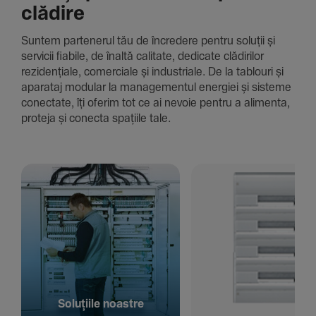
clădire
Suntem parte­nerul tău de încre­dere pentru soluții și
servicii fiabile, de înaltă cali­tate, dedi­cate clădi­rilor
rezi­den­țiale, comer­ciale și indus­triale. De la tablouri și
aparataj modular la managementul energiei și sisteme
conec­tate, îți oferim tot ce ai nevoie pentru a alimenta,
proteja și conecta spațiile tale.
Solu­țiile noastre