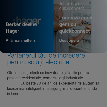
Tehno­logia
quickconnect
Lucrează inte­li­
Berker devine
gent cu
Hager
quickconnect
Află mai multe
Descoperă
Parte­nerul tău de încre­dere
pentru soluții electrice
Oferim soluții electrice inova­toare și fiabile pentru
proiecte rezi­den­țiale, comer­ciale și indus­triale.
Cu peste 70 de ani de expe­riență, te ajutăm să
lucrezi mai inte­li­gent, mai sigur și mai eficient, oriunde
în lume.