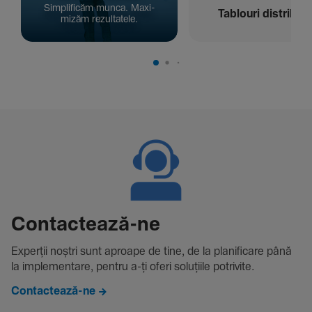
Simpli­ficăm munca. Maxi­
Tablouri distribuți
mizăm rezul­ta­tele.
Contac­tează-ne
Experții noștri sunt aproape de tine, de la plani­fi­care până
la imple­men­tare, pentru a-ți oferi solu­țiile potri­vite.
Contactează-ne