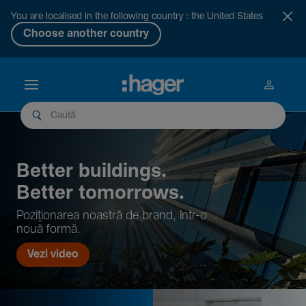
You are localised in the following country : the United States
Choose another country
Better buil­dings.
Better tomor­rows.
Pozi­țio­narea noastră de brand, într-o
nouă formă.
Vezi video