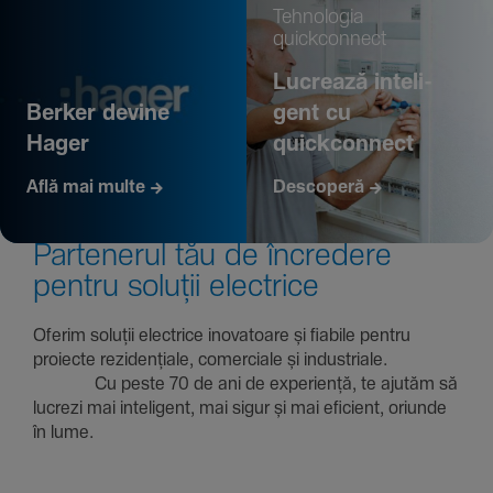
Tehno­logia
quickconnect
Lucrează inte­li­
Berker devine
gent cu
Hager
quickconnect
Află mai multe
Descoperă
Parte­nerul tău de încre­dere
pentru soluții electrice
Oferim soluții electrice inova­toare și fiabile pentru
proiecte rezi­den­țiale, comer­ciale și indus­triale.
Cu peste 70 de ani de expe­riență, te ajutăm să
lucrezi mai inte­li­gent, mai sigur și mai eficient, oriunde
în lume.