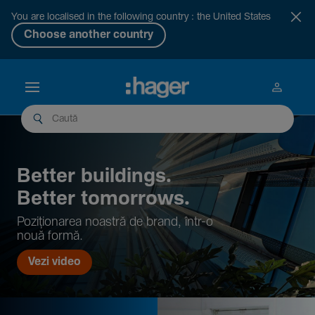
You are localised in the following country : the United States
Choose another country
Better buil­dings.
Better tomor­rows.
Pozi­țio­narea noastră de brand, într-o
nouă formă.
Vezi video