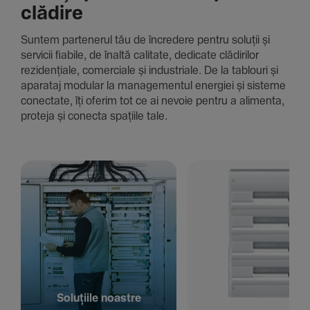
clădire
Suntem parte­nerul tău de încre­dere pentru soluții și
servicii fiabile, de înaltă cali­tate, dedi­cate clădi­rilor
rezi­den­țiale, comer­ciale și indus­triale. De la tablouri și
aparataj modular la managementul energiei și sisteme
conec­tate, îți oferim tot ce ai nevoie pentru a alimenta,
proteja și conecta spațiile tale.
Solu­țiile noastre