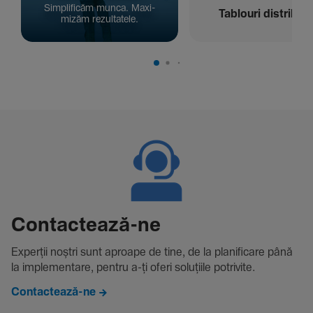
Simpli­ficăm munca. Maxi­
Tablouri distribuți
mizăm rezul­ta­tele.
Contac­tează-ne
Experții noștri sunt aproape de tine, de la plani­fi­care până
la imple­men­tare, pentru a-ți oferi solu­țiile potri­vite.
Contactează-ne