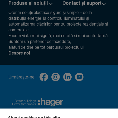
Produse și soluții
Contact și suport
Oferim soluții electrice sigure și simple – de la
distribuția energiei la controlul ilumi­na­tului și
auto­ma­ti­zarea clădi­rilor, pentru proiecte rezi­den­țiale și
comer­ciale.
Facem viața mai sigură, mai curată și mai confor­ta­bilă.
Suntem un partener de încre­dere,
alături de tine pe tot parcursul proiec­tului.
Despre noi
Urmă­rește-ne!