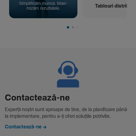
Simpli­ficăm munca. Maxi­
Tablouri distribuți
mizăm rezul­ta­tele.
Contac­tează-ne
Experții noștri sunt aproape de tine, de la plani­fi­care până
la imple­men­tare, pentru a-ți oferi solu­țiile potri­vite.
Contactează-ne