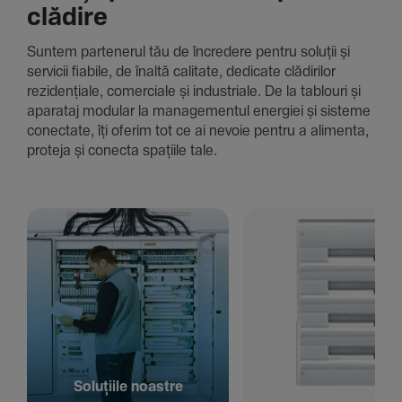
clădire
Suntem parte­nerul tău de încre­dere pentru soluții și
servicii fiabile, de înaltă cali­tate, dedi­cate clădi­rilor
rezi­den­țiale, comer­ciale și indus­triale. De la tablouri și
aparataj modular la managementul energiei și sisteme
conec­tate, îți oferim tot ce ai nevoie pentru a alimenta,
proteja și conecta spațiile tale.
Solu­țiile noastre