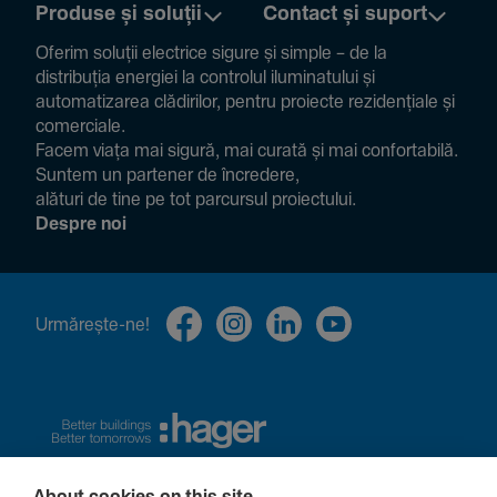
Produse și soluții
Contact și suport
Oferim soluții electrice sigure și simple – de la
distribuția energiei la controlul ilumi­na­tului și
auto­ma­ti­zarea clădi­rilor, pentru proiecte rezi­den­țiale și
comer­ciale.
Facem viața mai sigură, mai curată și mai confor­ta­bilă.
Suntem un partener de încre­dere,
alături de tine pe tot parcursul proiec­tului.
Despre noi
Urmă­rește-ne!