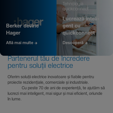
Tehno­logia
quickconnect
Lucrează inte­li­
Berker devine
gent cu
Hager
quickconnect
Află mai multe
Descoperă
Parte­nerul tău de încre­dere
pentru soluții electrice
Oferim soluții electrice inova­toare și fiabile pentru
proiecte rezi­den­țiale, comer­ciale și indus­triale.
Cu peste 70 de ani de expe­riență, te ajutăm să
lucrezi mai inte­li­gent, mai sigur și mai eficient, oriunde
în lume.