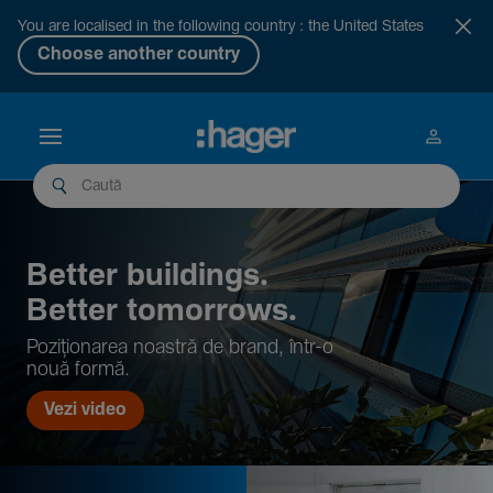
You are localised in the following country : the United States
Choose another country
Better buil­dings.
Better tomor­rows.
Pozi­țio­narea noastră de brand, într-o
nouă formă.
Vezi video