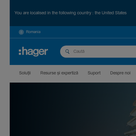
You are localised in the following country : the United States
Romania
Soluții
Resurse și exper­tiză
Suport
Despre noi