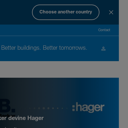
Choose another country
Contact
Better buil­dings. Better tomor­rows.
ker devine Hager