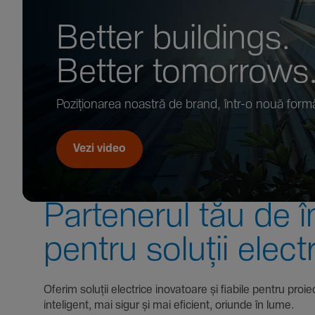
Better buil­dings.
Better tomor­rows
Pozi­țio­narea noastră de brand, într-o nouă form
Vezi video
Parte­nerul tău de î
pentru soluții elect
Oferim soluții electrice inova­toare și fiabile pentru
inte­li­gent, mai sigur și mai eficient, oriunde în lume.