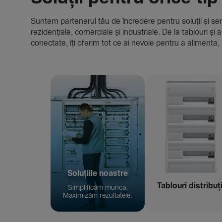
Suntem parte­nerul tău de încre­dere pentru soluții și servici
rezi­den­țiale, comer­ciale și indus­triale. De la tablour
conec­tate, îți oferim tot ce ai nevoie pentru a alimenta, 
Solu­țiile noastre
Tablouri distribuț
Simpli­ficăm munca.
Maxi­mizăm rezul­ta­tele.