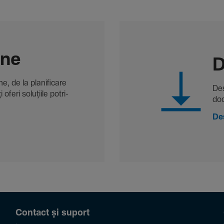
-ne
D
, de la plani­fi­care
Des
oferi solu­țiile potri­
doc
De
Contact și suport