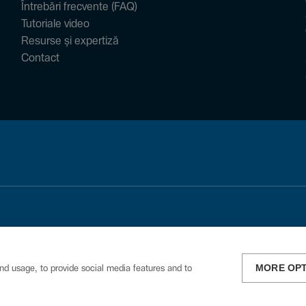
Întrebări frecvente (FAQ)
Tutoriale video
Resurse și expertiză
Contact
MORE OP
nd usage, to provide social media features and to