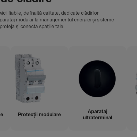
i fiabile, de înaltă cali­tate, dedi­cate clădi­rilor
i și aparataj modular la managementul energiei și sisteme
proteja și conecta spațiile tale.
Aparataj
ie
Protecții modu­lare
ultraterminal