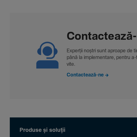
Contac­tează
Experții noștri sunt aproape de tine
până la imple­men­tare, pentru a-ți 
vite.
Contactează-ne
Produse și soluții