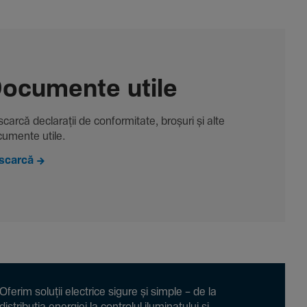
ocu­mente utile
carcă decla­rații de conformitate, broșuri și alte
u­mente utile.
scarcă
Oferim soluții electrice sigure și simple – de la