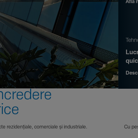
Află 
.
Tehno
ă.
Lucr
qui
Desc
ncre­dere
rice
 proiecte rezi­den­țiale, comer­ciale și indus­triale. Cu pest