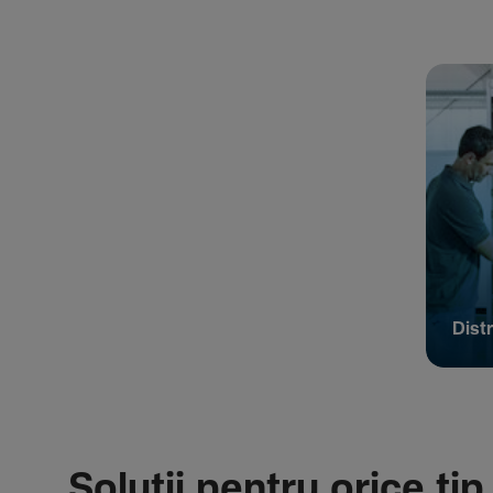
Distr
Soluții pentru orice tip