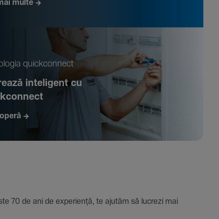
mai multe
­logia quickconnect
ează inte­li­gent cu
ckconnect
operă
e 70 de ani de expe­riență, te ajutăm să lucrezi mai