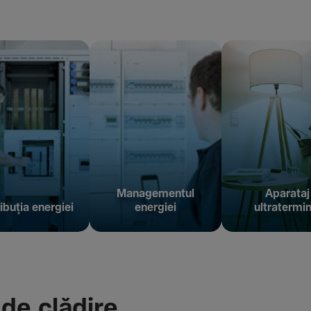
Managementul
Aparataj
ibuția energiei
energiei
ultratermin
 de clădire