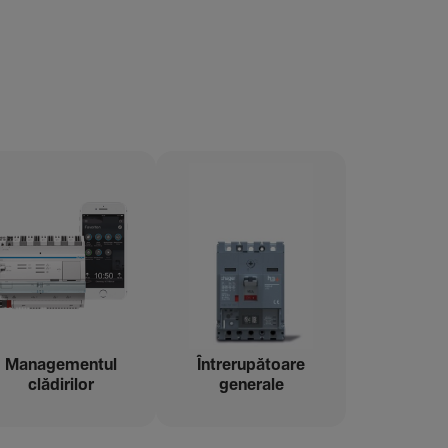
Managementul
Între­ru­pă­toare
clădi­rilor
gene­rale