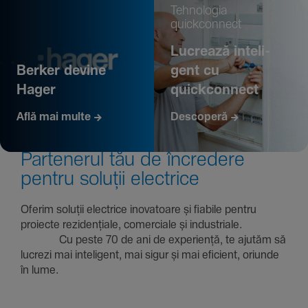
Tehno­logia
quickconnect
Lucrează inte­li­
Berker devine
gent cu
Hager
quickconnect
Află mai multe
Descoperă
Parte­nerul tău de încre­dere
pentru soluții electrice
Oferim soluții electrice inova­toare și fiabile pentru
proiecte rezi­den­țiale, comer­ciale și indus­triale.
Cu peste 70 de ani de expe­riență, te ajutăm să
lucrezi mai inte­li­gent, mai sigur și mai eficient, oriunde
în lume.