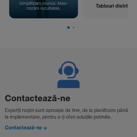
Simpli­ficăm munca. Maxi­
Tablouri distribuți
mizăm rezul­ta­tele.
Contac­tează-ne
Experții noștri sunt aproape de tine, de la plani­fi­care până
la imple­men­tare, pentru a-ți oferi solu­țiile potri­vite.
Contactează-ne