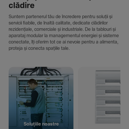
clădire
Suntem parte­nerul tău de încre­dere pentru soluții și
servicii fiabile, de înaltă cali­tate, dedi­cate clădi­rilor
rezi­den­țiale, comer­ciale și indus­triale. De la tablouri și
aparataj modular la managementul energiei și sisteme
conec­tate, îți oferim tot ce ai nevoie pentru a alimenta,
proteja și conecta spațiile tale.
Solu­țiile noastre