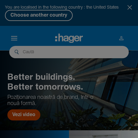
You are localised in the following country : the United States
Choose another country
Better buil­dings.
Better tomor­rows.
Pozi­țio­narea noastră de brand, într-o
nouă formă.
Vezi video