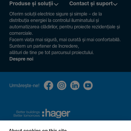
Produse și soluții
Contact și suport
Oferim soluții electrice sigure și simple – de la
distribuția energiei la controlul ilumi­na­tului și
auto­ma­ti­zarea clădi­rilor, pentru proiecte rezi­den­țiale și
comer­ciale.
Facem viața mai sigură, mai curată și mai confor­ta­bilă.
Suntem un partener de încre­dere,
alături de tine pe tot parcursul proiec­tului.
Despre noi
Urmă­rește-ne!