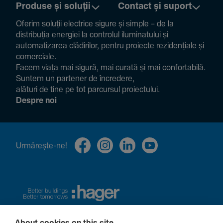
Produse și soluții
Contact și suport
Oferim soluții electrice sigure și simple – de la
distribuția energiei la controlul ilumi­na­tului și
auto­ma­ti­zarea clădi­rilor, pentru proiecte rezi­den­țiale și
comer­ciale.
Facem viața mai sigură, mai curată și mai confor­ta­bilă.
Suntem un partener de încre­dere,
alături de tine pe tot parcursul proiec­tului.
Despre noi
Urmă­rește-ne!