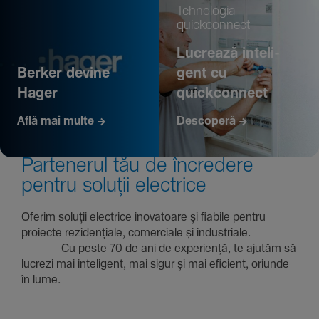
Tehno­logia
quickconnect
Lucrează inte­li­
Berker devine
gent cu
Hager
quickconnect
Află mai multe
Descoperă
Parte­nerul tău de încre­dere
pentru soluții electrice
Oferim soluții electrice inova­toare și fiabile pentru
proiecte rezi­den­țiale, comer­ciale și indus­triale.
Cu peste 70 de ani de expe­riență, te ajutăm să
lucrezi mai inte­li­gent, mai sigur și mai eficient, oriunde
în lume.