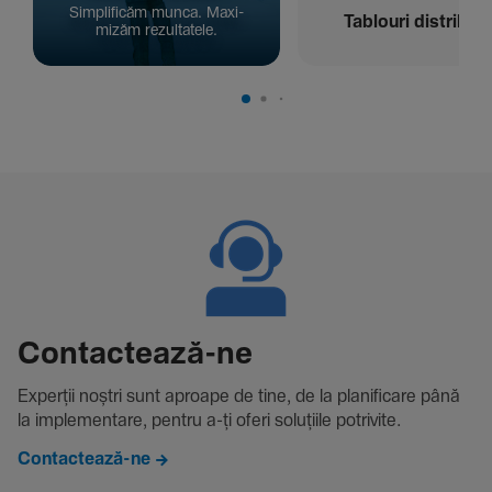
Simpli­ficăm munca. Maxi­
Tablouri distribuți
mizăm rezul­ta­tele.
Contac­tează-ne
Experții noștri sunt aproape de tine, de la plani­fi­care până
la imple­men­tare, pentru a-ți oferi solu­țiile potri­vite.
Contactează-ne