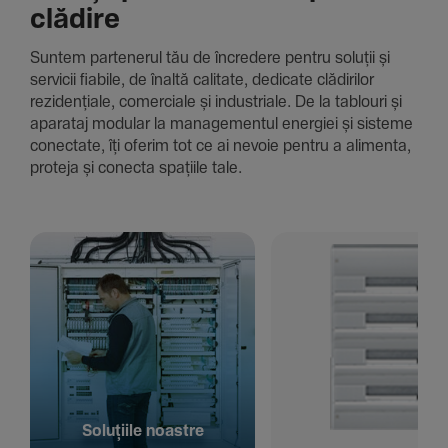
clădire
Suntem parte­nerul tău de încre­dere pentru soluții și
servicii fiabile, de înaltă cali­tate, dedi­cate clădi­rilor
rezi­den­țiale, comer­ciale și indus­triale. De la tablouri și
aparataj modular la managementul energiei și sisteme
conec­tate, îți oferim tot ce ai nevoie pentru a alimenta,
proteja și conecta spațiile tale.
Solu­țiile noastre