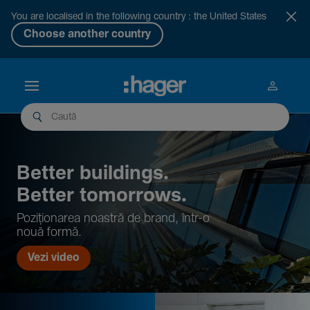
You are localised in the following country : the United States
Choose another country
Better buil­dings.
Better tomor­rows.
Pozi­țio­narea noastră de brand, într-o
nouă formă.
Vezi video