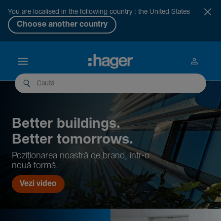
You are localised in the following country : the United States
Choose another country
Better buil­dings.
Better tomor­rows.
Pozi­țio­narea noastră de brand, într-o
nouă formă.
Vezi video