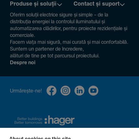
Produse și soluții
Contact și suport
Oferim soluții electrice sigure și simple – de la
distribuția energiei la controlul ilumi­na­tului și
auto­ma­ti­zarea clădi­rilor, pentru proiecte rezi­den­țiale și
comer­ciale.
Facem viața mai sigură, mai curată și mai confor­ta­bilă.
Suntem un partener de încre­dere,
alături de tine pe tot parcursul proiec­tului.
Despre noi
Urmă­rește-ne!