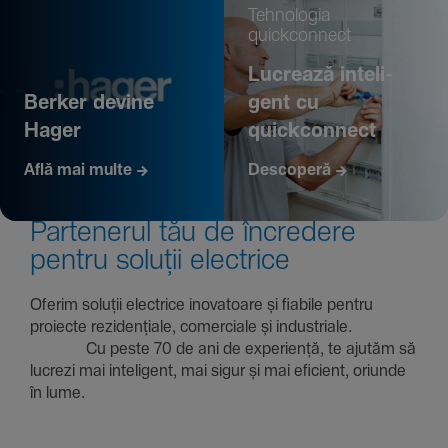
Tehno­logia
quickconnect
Lucrează inte­li­
Berker devine
gent cu
Hager
quickconnect
Află mai multe
Descoperă
Parte­nerul tău de încre­dere
pentru soluții electrice
Oferim soluții electrice inova­toare și fiabile pentru
proiecte rezi­den­țiale, comer­ciale și indus­triale.
Cu peste 70 de ani de expe­riență, te ajutăm să
lucrezi mai inte­li­gent, mai sigur și mai eficient, oriunde
în lume.