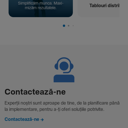
Simpli­ficăm munca. Maxi­
Tablouri distribuți
mizăm rezul­ta­tele.
Contac­tează-ne
Experții noștri sunt aproape de tine, de la plani­fi­care până
la imple­men­tare, pentru a-ți oferi solu­țiile potri­vite.
Contactează-ne