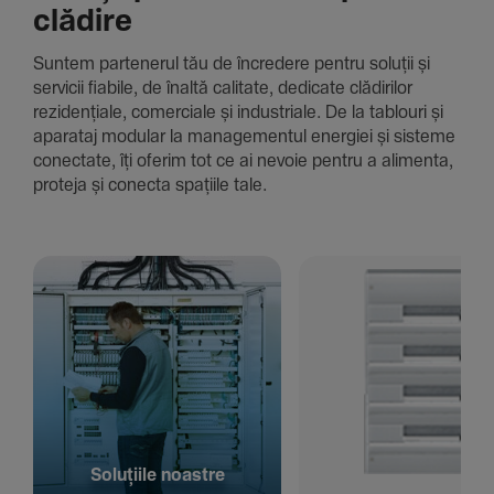
clădire
Suntem parte­nerul tău de încre­dere pentru soluții și
servicii fiabile, de înaltă cali­tate, dedi­cate clădi­rilor
rezi­den­țiale, comer­ciale și indus­triale. De la tablouri și
aparataj modular la managementul energiei și sisteme
conec­tate, îți oferim tot ce ai nevoie pentru a alimenta,
proteja și conecta spațiile tale.
Solu­țiile noastre