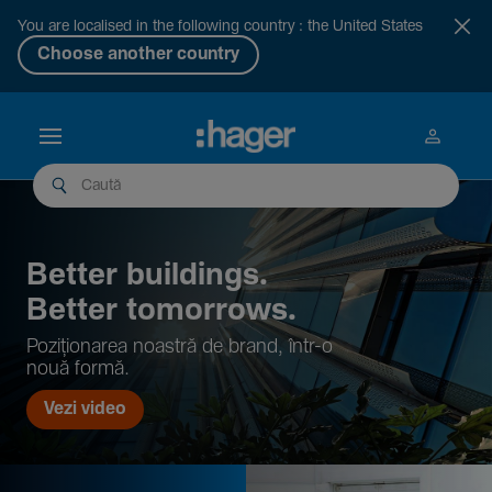
You are localised in the following country : the United States
Choose another country
Better buil­dings.
Better tomor­rows.
Pozi­țio­narea noastră de brand, într-o
nouă formă.
Vezi video