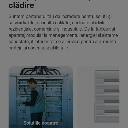
clădire
Suntem parte­nerul tău de încre­dere pentru soluții și
servicii fiabile, de înaltă cali­tate, dedi­cate clădi­rilor
rezi­den­țiale, comer­ciale și indus­triale. De la tablouri și
aparataj modular la managementul energiei și sisteme
conec­tate, îți oferim tot ce ai nevoie pentru a alimenta,
proteja și conecta spațiile tale.
Solu­țiile noastre