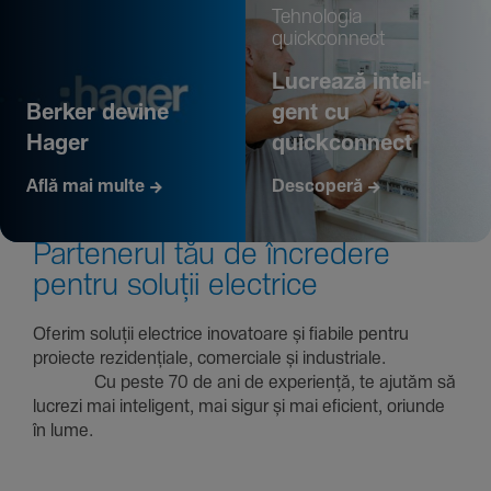
Tehno­logia
quickconnect
Lucrează inte­li­
Berker devine
gent cu
Hager
quickconnect
Află mai multe
Descoperă
Parte­nerul tău de încre­dere
pentru soluții electrice
Oferim soluții electrice inova­toare și fiabile pentru
proiecte rezi­den­țiale, comer­ciale și indus­triale.
Cu peste 70 de ani de expe­riență, te ajutăm să
lucrezi mai inte­li­gent, mai sigur și mai eficient, oriunde
în lume.