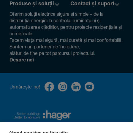
Produse și soluții
Contact și suport
Oferim soluții electrice sigure și simple – de la
distribuția energiei la controlul ilumi­na­tului și
auto­ma­ti­zarea clădi­rilor, pentru proiecte rezi­den­țiale și
comer­ciale.
Facem viața mai sigură, mai curată și mai confor­ta­bilă.
Suntem un partener de încre­dere,
alături de tine pe tot parcursul proiec­tului.
Despre noi
Urmă­rește-ne!