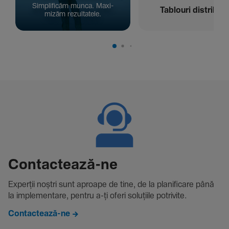
Simpli­ficăm munca. Maxi­
Tablouri distribuți
mizăm rezul­ta­tele.
Contac­tează-ne
Experții noștri sunt aproape de tine, de la plani­fi­care până
la imple­men­tare, pentru a-ți oferi solu­țiile potri­vite.
Contactează-ne