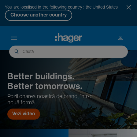
You are localised in the following country : the United States
Choose another country
Better buil­dings.
Better tomor­rows.
Pozi­țio­narea noastră de brand, într-o
nouă formă.
Vezi video