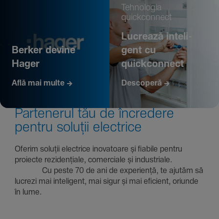
Tehno­logia
quickconnect
Lucrează inte­li­
Berker devine
gent cu
Hager
quickconnect
Află mai multe
Descoperă
Parte­nerul tău de încre­dere
pentru soluții electrice
Oferim soluții electrice inova­toare și fiabile pentru
proiecte rezi­den­țiale, comer­ciale și indus­triale.
Cu peste 70 de ani de expe­riență, te ajutăm să
lucrezi mai inte­li­gent, mai sigur și mai eficient, oriunde
în lume.