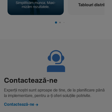
Simpli­ficăm munca. Maxi­
Tablouri distribuți
mizăm rezul­ta­tele.
Contac­tează-ne
Experții noștri sunt aproape de tine, de la plani­fi­care până
la imple­men­tare, pentru a-ți oferi solu­țiile potri­vite.
Contactează-ne