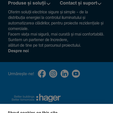
Produse și soluții
Contact și suport
Oferim soluții electrice sigure și simple – de la
distribuția energiei la controlul ilumi­na­tului și
auto­ma­ti­zarea clădi­rilor, pentru proiecte rezi­den­țiale și
comer­ciale.
Facem viața mai sigură, mai curată și mai confor­ta­bilă.
Suntem un partener de încre­dere,
alături de tine pe tot parcursul proiec­tului.
Despre noi
Urmă­rește-ne!