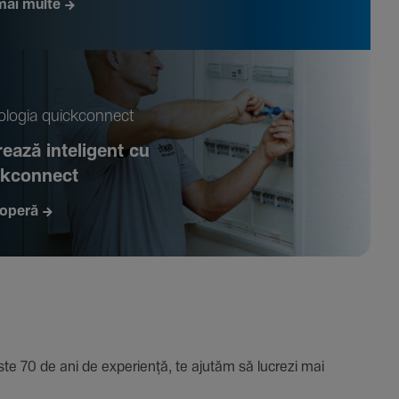
mai multe
­logia quickconnect
ează inte­li­gent cu
ckconnect
operă
e 70 de ani de expe­riență, te ajutăm să lucrezi mai