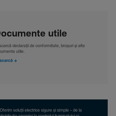
ocu­mente utile
carcă decla­rații de conformitate, broșuri și alte
u­mente utile.
scarcă
Oferim soluții electrice sigure și simple – de la