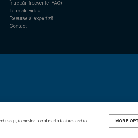
Întrebări frecvente (FAQ)
Tutoriale video
Resurse și expertiză
Contact
MORE OP
nd usage, to provide social media features and to