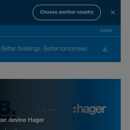
Choose another country
Contact
Better buil­dings. Better tomor­rows.
ker devine Hager