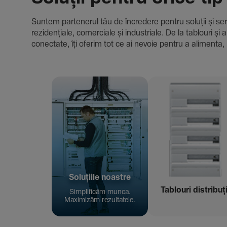
Suntem parte­nerul tău de încre­dere pentru soluții și servici
rezi­den­țiale, comer­ciale și indus­triale. De la tablour
conec­tate, îți oferim tot ce ai nevoie pentru a alimenta, 
Solu­țiile noastre
Tablouri distribuț
Simpli­ficăm munca.
Maxi­mizăm rezul­ta­tele.