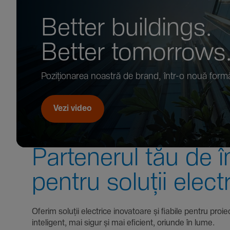
Better buil­dings.
Better tomor­rows
Pozi­țio­narea noastră de brand, într-o nouă form
Vezi video
Parte­nerul tău de î
pentru soluții elect
Oferim soluții electrice inova­toare și fiabile pentru
inte­li­gent, mai sigur și mai eficient, oriunde în lume.