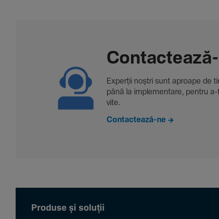
Contac­tează
Experții noștri sunt aproape de tine
până la imple­men­tare, pentru a-ți 
vite.
Contactează-ne
Produse și soluții