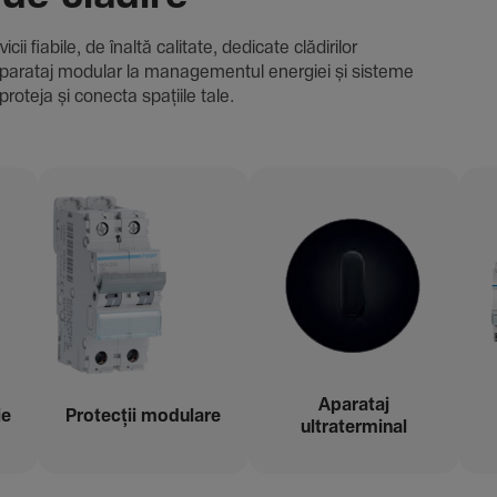
i fiabile, de înaltă cali­tate, dedi­cate clădi­rilor
i și aparataj modular la managementul energiei și sisteme
proteja și conecta spațiile tale.
Aparataj
ie
Protecții modu­lare
ultraterminal