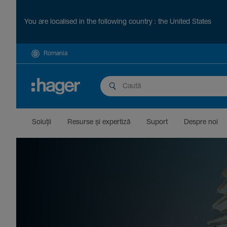
You are localised in the following country : the United States
Romania
Soluții
Resurse și exper­tiză
Suport
Despre noi