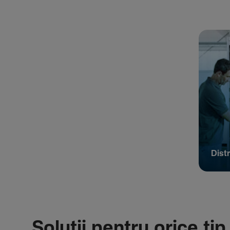
Distr
Soluții pentru orice tip