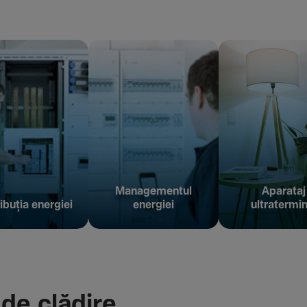
Managementul
Aparataj
ibuția energiei
energiei
ultratermin
 de clădire