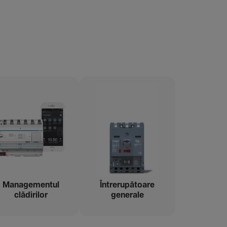
Managementul
Între­ru­pă­toare
clădi­rilor
gene­rale