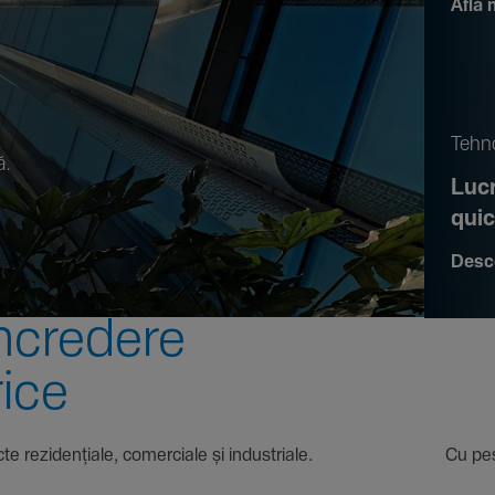
Află 
.
Tehno
ă.
Lucr
qui
Desc
ncre­dere
rice
 proiecte rezi­den­țiale, comer­ciale și indus­triale. Cu pest