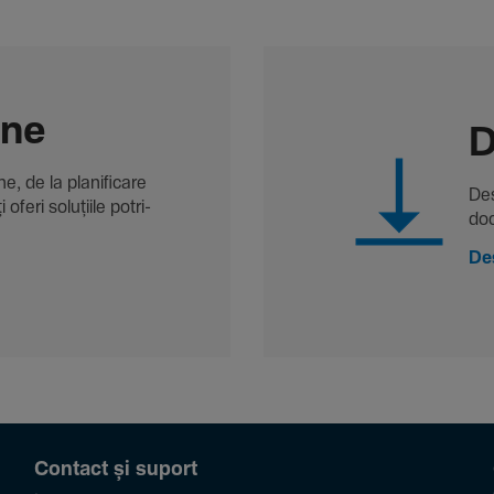
-ne
D
, de la plani­fi­care
Des
oferi solu­țiile potri­
doc
De
Contact și suport