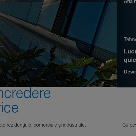
Află 
.
Tehno
ă.
Lucr
qui
Desc
ncre­dere
rice
 proiecte rezi­den­țiale, comer­ciale și indus­triale. Cu pest