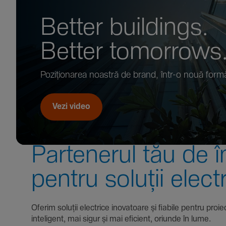
Better buil­dings.
Better tomor­rows
Pozi­țio­narea noastră de brand, într-o nouă form
Vezi video
Parte­nerul tău de î
pentru soluții elect
Oferim soluții electrice inova­toare și fiabile pentru
inte­li­gent, mai sigur și mai eficient, oriunde în lume.