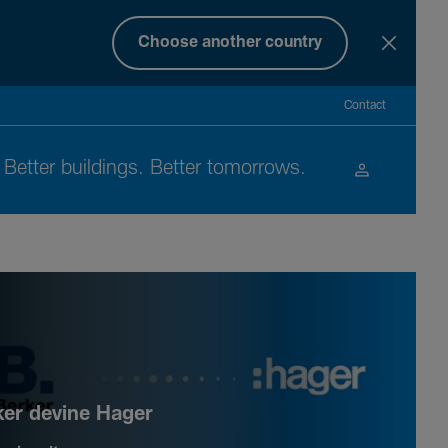
Choose another country
Contact
Better buil­dings. Better tomor­rows.
ker devine Hager