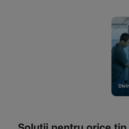
Distr
Soluții pentru orice tip