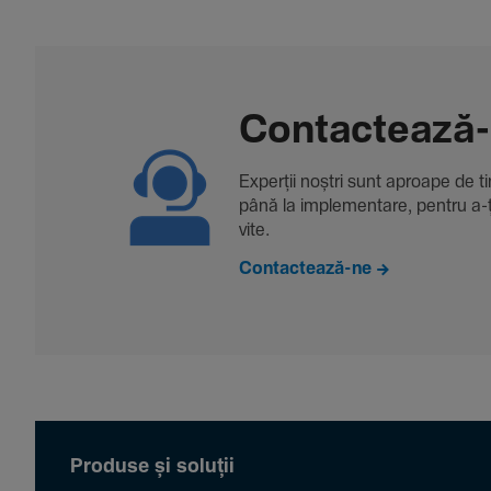
Contac­tează
Experții noștri sunt aproape de tine
până la imple­men­tare, pentru a-ți 
vite.
Contactează-ne
Produse și soluții