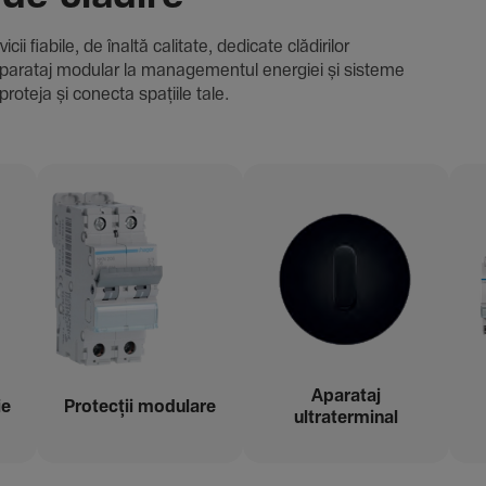
i fiabile, de înaltă cali­tate, dedi­cate clădi­rilor
i și aparataj modular la managementul energiei și sisteme
proteja și conecta spațiile tale.
Aparataj
ie
Protecții modu­lare
ultraterminal