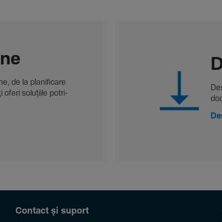
-ne
D
, de la plani­fi­care
Des
oferi solu­țiile potri­
doc
De
Contact și suport