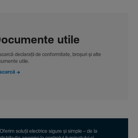
ocu­mente utile
carcă decla­rații de conformitate, broșuri și alte
u­mente utile.
scarcă
Oferim soluții electrice sigure și simple – de la