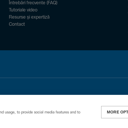
Întrebări frecvente (FAQ)
Tutoriale video
Resurse și expertiză
Contact
MORE OP
nd usage, to provide social media features and to