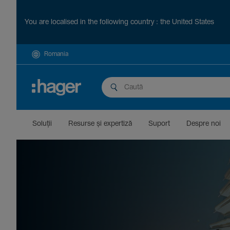
You are localised in the following country : the United States
Romania
Soluții
Resurse și exper­tiză
Suport
Despre noi