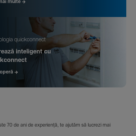
mai multe
­logia quickconnect
ează inte­li­gent cu
ckconnect
operă
e 70 de ani de expe­riență, te ajutăm să lucrezi mai