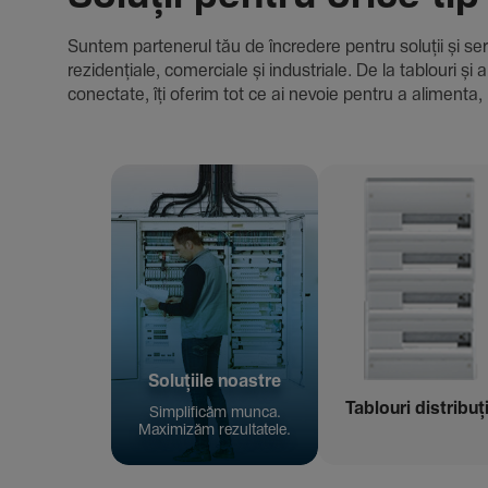
Suntem parte­nerul tău de încre­dere pentru soluții și servici
rezi­den­țiale, comer­ciale și indus­triale. De la tablour
conec­tate, îți oferim tot ce ai nevoie pentru a alimenta, 
Solu­țiile noastre
Tablouri distribuț
Simpli­ficăm munca.
Maxi­mizăm rezul­ta­tele.