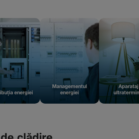
Managementul
Aparataj
ibuția energiei
energiei
ultratermin
 de clădire