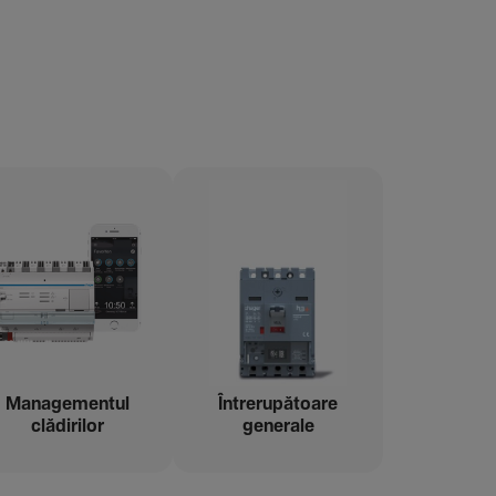
Managementul
Între­ru­pă­toare
clădi­rilor
gene­rale