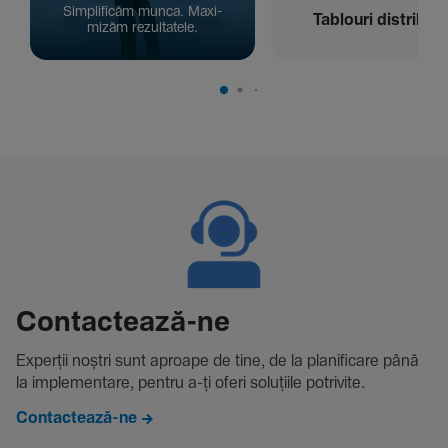
Simpli­ficăm munca. Maxi­
Tablouri distribuți
mizăm rezul­ta­tele.
Contac­tează-ne
Experții noștri sunt aproape de tine, de la plani­fi­care până
la imple­men­tare, pentru a-ți oferi solu­țiile potri­vite.
Contactează-ne