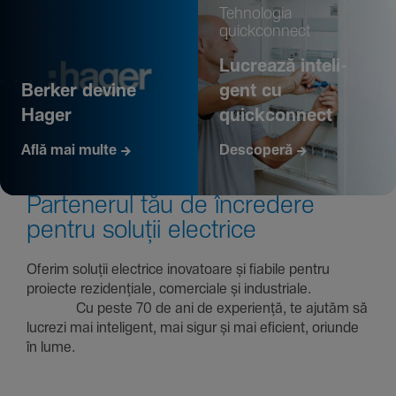
Tehno­logia
quickconnect
Lucrează inte­li­
Berker devine
gent cu
Hager
quickconnect
Află mai multe
Descoperă
Parte­nerul tău de încre­dere
pentru soluții electrice
Oferim soluții electrice inova­toare și fiabile pentru
proiecte rezi­den­țiale, comer­ciale și indus­triale.
Cu peste 70 de ani de expe­riență, te ajutăm să
lucrezi mai inte­li­gent, mai sigur și mai eficient, oriunde
în lume.