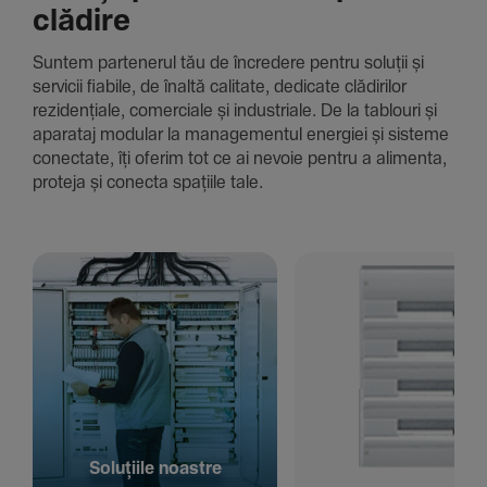
clădire
Suntem parte­nerul tău de încre­dere pentru soluții și
servicii fiabile, de înaltă cali­tate, dedi­cate clădi­rilor
rezi­den­țiale, comer­ciale și indus­triale. De la tablouri și
aparataj modular la managementul energiei și sisteme
conec­tate, îți oferim tot ce ai nevoie pentru a alimenta,
proteja și conecta spațiile tale.
Solu­țiile noastre