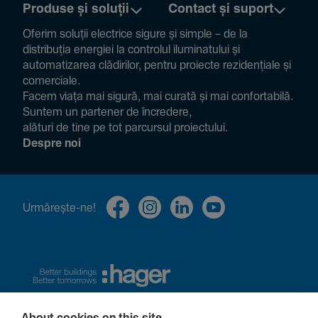
Produse și soluții
Contact și suport
Oferim soluții electrice sigure și simple – de la
distribuția energiei la controlul ilumi­na­tului și
auto­ma­ti­zarea clădi­rilor, pentru proiecte rezi­den­țiale și
comer­ciale.
Facem viața mai sigură, mai curată și mai confor­ta­bilă.
Suntem un partener de încre­dere,
alături de tine pe tot parcursul proiec­tului.
Despre noi
Urmă­rește-ne!