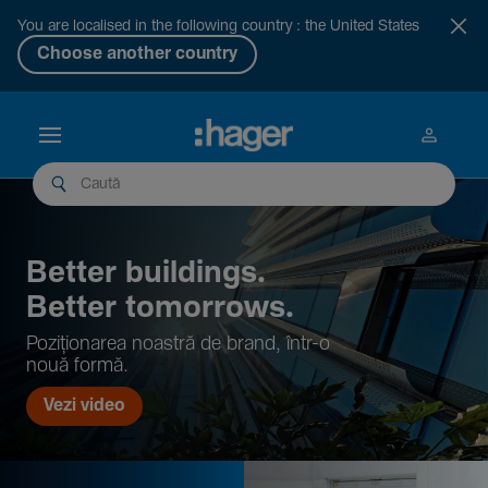
You are localised in the following country : the United States
Choose another country
Better buil­dings.
Better tomor­rows.
Pozi­țio­narea noastră de brand, într-o
nouă formă.
Vezi video