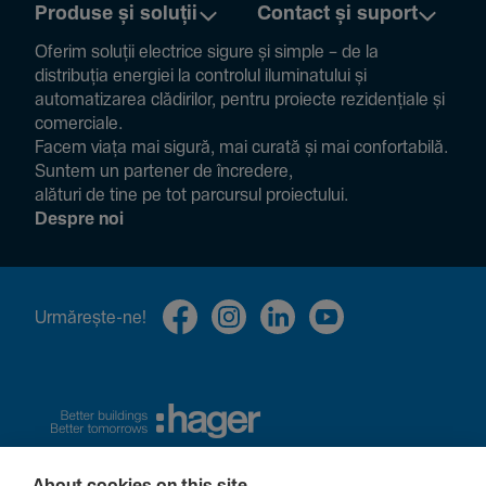
Produse și soluții
Contact și suport
Oferim soluții electrice sigure și simple – de la
distribuția energiei la controlul ilumi­na­tului și
auto­ma­ti­zarea clădi­rilor, pentru proiecte rezi­den­țiale și
comer­ciale.
Facem viața mai sigură, mai curată și mai confor­ta­bilă.
Suntem un partener de încre­dere,
alături de tine pe tot parcursul proiec­tului.
Despre noi
Urmă­rește-ne!