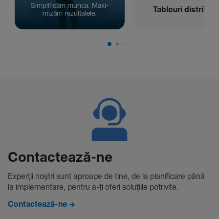
Simpli­ficăm munca. Maxi­
Tablouri distribuți
mizăm rezul­ta­tele.
Contac­tează-ne
Experții noștri sunt aproape de tine, de la plani­fi­care până
la imple­men­tare, pentru a-ți oferi solu­țiile potri­vite.
Contactează-ne