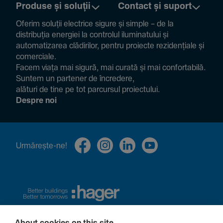
Produse și soluții
Contact și suport
Oferim soluții electrice sigure și simple – de la
distribuția energiei la controlul ilumi­na­tului și
auto­ma­ti­zarea clădi­rilor, pentru proiecte rezi­den­țiale și
comer­ciale.
Facem viața mai sigură, mai curată și mai confor­ta­bilă.
Suntem un partener de încre­dere,
alături de tine pe tot parcursul proiec­tului.
Despre noi
Urmă­rește-ne!