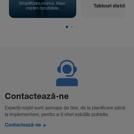
Simpli­ficăm munca. Maxi­
Tablouri distribuți
mizăm rezul­ta­tele.
Contac­tează-ne
Experții noștri sunt aproape de tine, de la plani­fi­care până
la imple­men­tare, pentru a-ți oferi solu­țiile potri­vite.
Contactează-ne