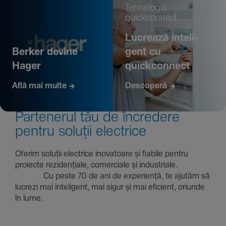
Tehno­logia
quickconnect
Lucrează inte­li­
Berker devine
gent cu
Hager
quickconnect
Află mai multe
Descoperă
Parte­nerul tău de încre­dere
pentru soluții electrice
Oferim soluții electrice inova­toare și fiabile pentru
proiecte rezi­den­țiale, comer­ciale și indus­triale.
Cu peste 70 de ani de expe­riență, te ajutăm să
lucrezi mai inte­li­gent, mai sigur și mai eficient, oriunde
în lume.