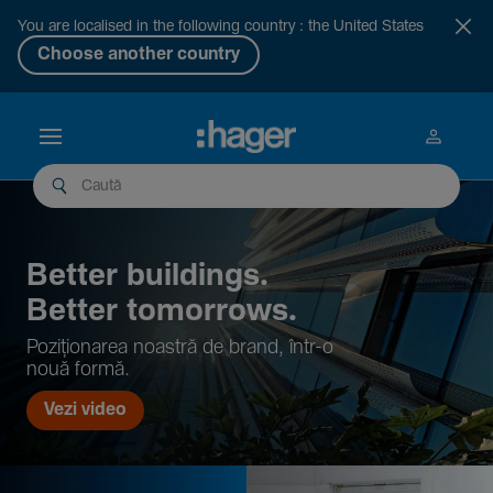
You are localised in the following country : the United States
Choose another country
Better buil­dings.
Better tomor­rows.
Pozi­țio­narea noastră de brand, într-o
nouă formă.
Vezi video