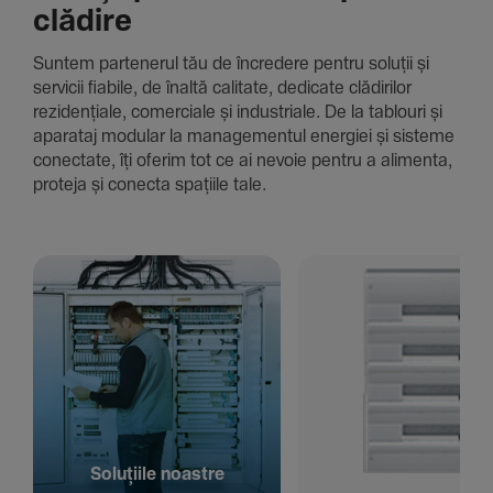
clădire
Suntem parte­nerul tău de încre­dere pentru soluții și
servicii fiabile, de înaltă cali­tate, dedi­cate clădi­rilor
rezi­den­țiale, comer­ciale și indus­triale. De la tablouri și
aparataj modular la managementul energiei și sisteme
conec­tate, îți oferim tot ce ai nevoie pentru a alimenta,
proteja și conecta spațiile tale.
Solu­țiile noastre