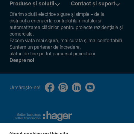
Produse și soluții
Contact și suport
Oferim soluții electrice sigure și simple – de la
distribuția energiei la controlul ilumi­na­tului și
auto­ma­ti­zarea clădi­rilor, pentru proiecte rezi­den­țiale și
comer­ciale.
Facem viața mai sigură, mai curată și mai confor­ta­bilă.
Suntem un partener de încre­dere,
alături de tine pe tot parcursul proiec­tului.
Despre noi
Urmă­rește-ne!