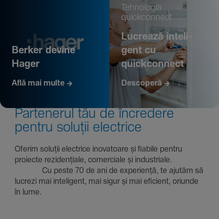
Tehno­logia
quickconnect
Lucrează inte­li­
Berker devine
gent cu
Hager
quickconnect
Află mai multe
Descoperă
Parte­nerul tău de încre­dere
pentru soluții electrice
Oferim soluții electrice inova­toare și fiabile pentru
proiecte rezi­den­țiale, comer­ciale și indus­triale.
Cu peste 70 de ani de expe­riență, te ajutăm să
lucrezi mai inte­li­gent, mai sigur și mai eficient, oriunde
în lume.