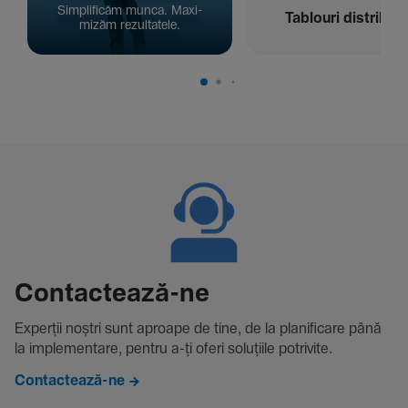
Simpli­ficăm munca. Maxi­
Tablouri distribuți
mizăm rezul­ta­tele.
Contac­tează-ne
Experții noștri sunt aproape de tine, de la plani­fi­care până
la imple­men­tare, pentru a-ți oferi solu­țiile potri­vite.
Contactează-ne