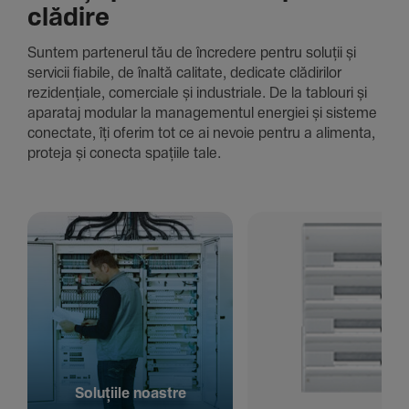
clădire
Suntem parte­nerul tău de încre­dere pentru soluții și
servicii fiabile, de înaltă cali­tate, dedi­cate clădi­rilor
rezi­den­țiale, comer­ciale și indus­triale. De la tablouri și
aparataj modular la managementul energiei și sisteme
conec­tate, îți oferim tot ce ai nevoie pentru a alimenta,
proteja și conecta spațiile tale.
Solu­țiile noastre