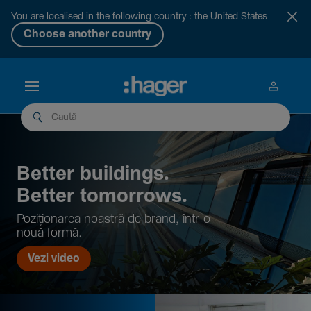
You are localised in the following country : the United States
Choose another country
Better buil­dings.
Better tomor­rows.
Pozi­țio­narea noastră de brand, într-o
nouă formă.
Vezi video