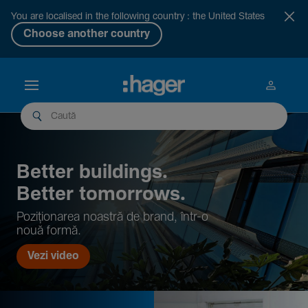
You are localised in the following country : the United States
Choose another country
Better buil­dings.
Better tomor­rows.
Pozi­țio­narea noastră de brand, într-o
nouă formă.
Vezi video