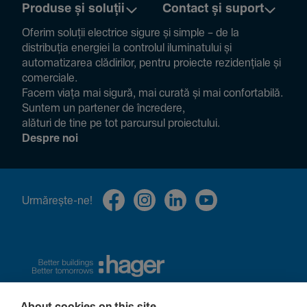
Produse și soluții
Contact și suport
Oferim soluții electrice sigure și simple – de la
distribuția energiei la controlul ilumi­na­tului și
auto­ma­ti­zarea clădi­rilor, pentru proiecte rezi­den­țiale și
comer­ciale.
Facem viața mai sigură, mai curată și mai confor­ta­bilă.
Suntem un partener de încre­dere,
alături de tine pe tot parcursul proiec­tului.
Despre noi
Urmă­rește-ne!