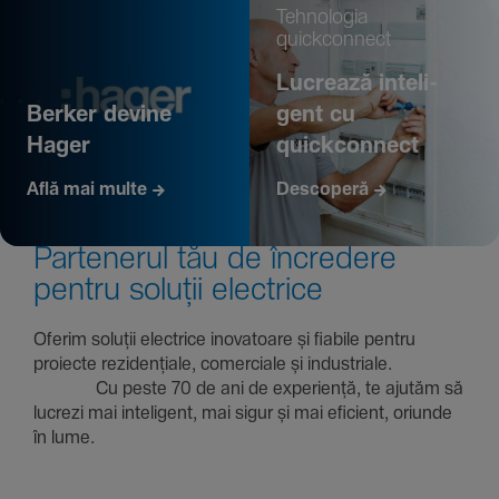
Tehno­logia
quickconnect
Lucrează inte­li­
Berker devine
gent cu
Hager
quickconnect
Află mai multe
Descoperă
Parte­nerul tău de încre­dere
pentru soluții electrice
Oferim soluții electrice inova­toare și fiabile pentru
proiecte rezi­den­țiale, comer­ciale și indus­triale.
Cu peste 70 de ani de expe­riență, te ajutăm să
lucrezi mai inte­li­gent, mai sigur și mai eficient, oriunde
în lume.