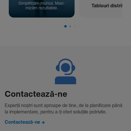
Simpli­ficăm munca. Maxi­
Tablouri distribuți
mizăm rezul­ta­tele.
Contac­tează-ne
Experții noștri sunt aproape de tine, de la plani­fi­care până
la imple­men­tare, pentru a-ți oferi solu­țiile potri­vite.
Contactează-ne