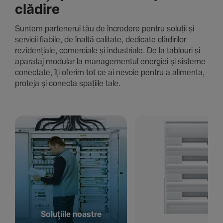
clădire
Suntem parte­nerul tău de încre­dere pentru soluții și
servicii fiabile, de înaltă cali­tate, dedi­cate clădi­rilor
rezi­den­țiale, comer­ciale și indus­triale. De la tablouri și
aparataj modular la managementul energiei și sisteme
conec­tate, îți oferim tot ce ai nevoie pentru a alimenta,
proteja și conecta spațiile tale.
Solu­țiile noastre