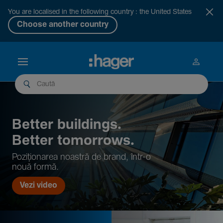
You are localised in the following country : the United States
Choose another country
Better buil­dings.
Better tomor­rows.
Pozi­țio­narea noastră de brand, într-o
nouă formă.
Vezi video