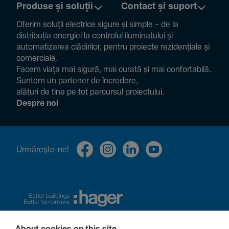
Produse și soluții
Contact și suport
Oferim soluții electrice sigure și simple – de la
distribuția energiei la controlul ilumi­na­tului și
auto­ma­ti­zarea clădi­rilor, pentru proiecte rezi­den­țiale și
comer­ciale.
Facem viața mai sigură, mai curată și mai confor­ta­bilă.
Suntem un partener de încre­dere,
alături de tine pe tot parcursul proiec­tului.
Despre noi
Urmă­rește-ne!