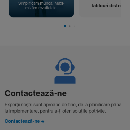
Simpli­ficăm munca. Maxi­
Tablouri distribuți
mizăm rezul­ta­tele.
Contac­tează-ne
Experții noștri sunt aproape de tine, de la plani­fi­care până
la imple­men­tare, pentru a-ți oferi solu­țiile potri­vite.
Contactează-ne