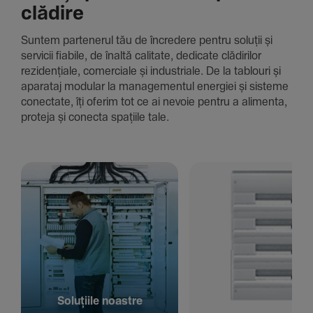
clădire
Suntem parte­nerul tău de încre­dere pentru soluții și
servicii fiabile, de înaltă cali­tate, dedi­cate clădi­rilor
rezi­den­țiale, comer­ciale și indus­triale. De la tablouri și
aparataj modular la managementul energiei și sisteme
conec­tate, îți oferim tot ce ai nevoie pentru a alimenta,
proteja și conecta spațiile tale.
Solu­țiile noastre