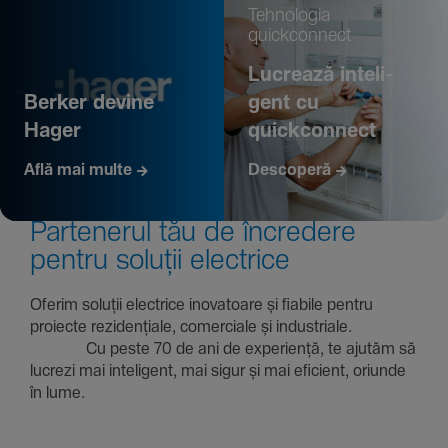
Tehno­logia
quickconnect
Lucrează inte­li­
Berker devine
gent cu
Hager
quickconnect
Află mai multe
Descoperă
Parte­nerul tău de încre­dere
pentru soluții electrice
Oferim soluții electrice inova­toare și fiabile pentru
proiecte rezi­den­țiale, comer­ciale și indus­triale.
Cu peste 70 de ani de expe­riență, te ajutăm să
lucrezi mai inte­li­gent, mai sigur și mai eficient, oriunde
în lume.