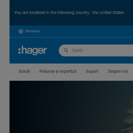
You are localised in the following country : the United States
Romania
Soluții
Resurse și exper­tiză
Suport
Despre noi