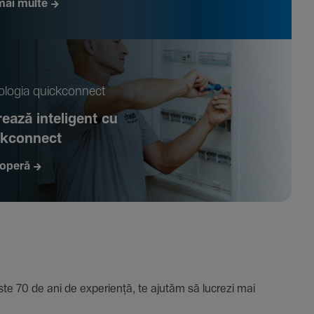
mai multe
­logia quickconnect
ează inte­li­gent cu
ckconnect
operă
e 70 de ani de expe­riență, te ajutăm să lucrezi mai