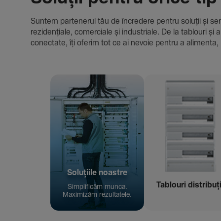
Suntem parte­nerul tău de încre­dere pentru soluții și servici
rezi­den­țiale, comer­ciale și indus­triale. De la tablour
conec­tate, îți oferim tot ce ai nevoie pentru a alimenta, 
Solu­țiile noastre
Tablouri distribuț
Simpli­ficăm munca.
Maxi­mizăm rezul­ta­tele.