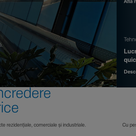
Află 
.
Tehno
ă.
Lucr
qui
Desc
ncre­dere
rice
 proiecte rezi­den­țiale, comer­ciale și indus­triale. Cu pest