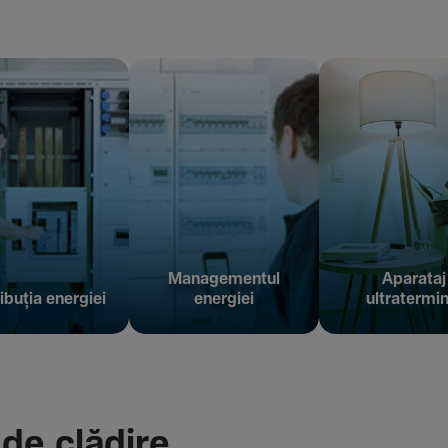
Managementul
Aparataj
ibuția energiei
energiei
ultratermin
 de clădire