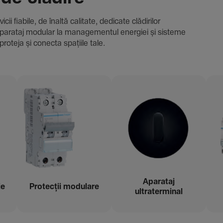
i fiabile, de înaltă cali­tate, dedi­cate clădi­rilor
i și aparataj modular la managementul energiei și sisteme
proteja și conecta spațiile tale.
Aparataj
ie
Protecții modu­lare
ultraterminal