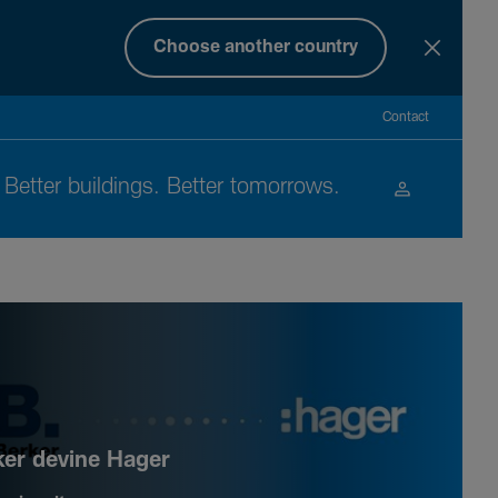
Choose another country
Contact
Better buil­dings. Better tomor­rows.
ker devine Hager