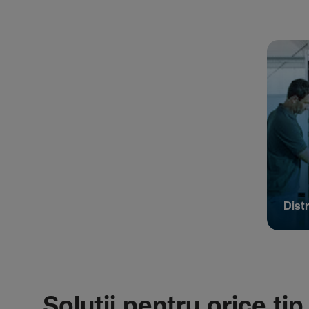
Distr
Soluții pentru orice tip