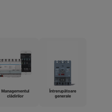
Managementul
Între­ru­pă­toare
clădi­rilor
gene­rale