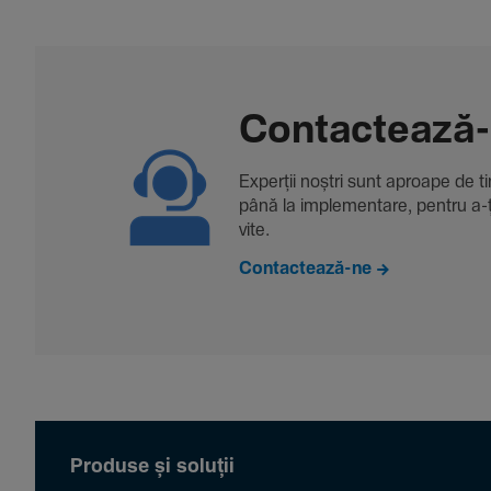
Contac­tează
Experții noștri sunt aproape de tine
până la imple­men­tare, pentru a-ți 
vite.
Contactează-ne
Produse și soluții