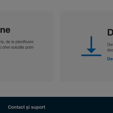
-ne
D
, de la plani­fi­care
Des
oferi solu­țiile potri­
doc
De
Contact și suport