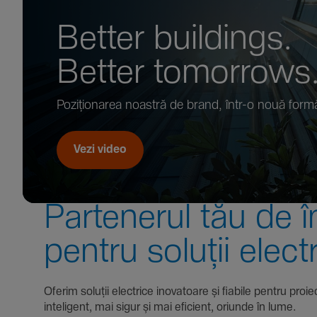
Better buil­dings.
Better tomor­rows
Pozi­țio­narea noastră de brand, într-o nouă form
Vezi video
Parte­nerul tău de î
pentru soluții elect
Oferim soluții electrice inova­toare și fiabile pentru
inte­li­gent, mai sigur și mai eficient, oriunde în lume.