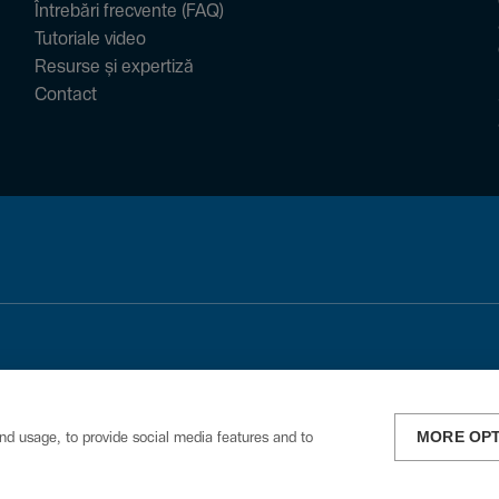
Întrebări frecvente (FAQ)
Tutoriale video
Resurse și expertiză
Contact
MORE OP
nd usage, to provide social media features and to