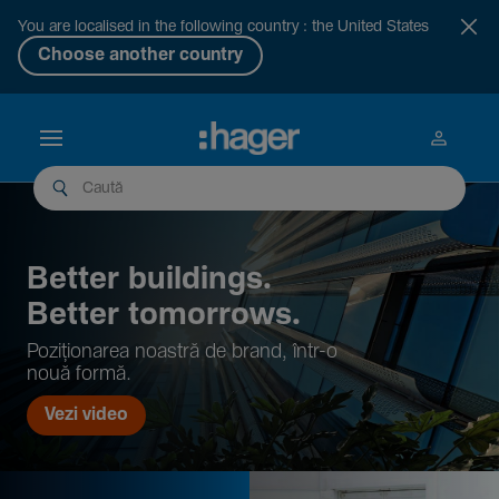
You are localised in the following country : the United States
Choose another country
Better buil­dings.
Better tomor­rows.
Pozi­țio­narea noastră de brand, într-o
nouă formă.
Vezi video