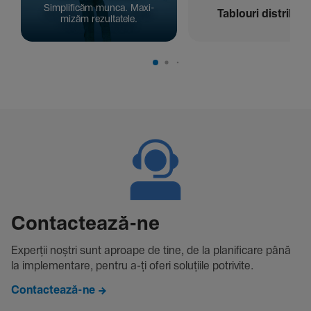
Simpli­ficăm munca. Maxi­
Tablouri distribuți
mizăm rezul­ta­tele.
Contac­tează-ne
Experții noștri sunt aproape de tine, de la plani­fi­care până
la imple­men­tare, pentru a-ți oferi solu­țiile potri­vite.
Contactează-ne