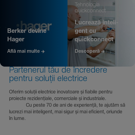
Tehno­logia
quickconnect
Lucrează inte­li­
Berker devine
gent cu
Hager
quickconnect
Află mai multe
Descoperă
Parte­nerul tău de încre­dere
pentru soluții electrice
Oferim soluții electrice inova­toare și fiabile pentru
proiecte rezi­den­țiale, comer­ciale și indus­triale.
Cu peste 70 de ani de expe­riență, te ajutăm să
lucrezi mai inte­li­gent, mai sigur și mai eficient, oriunde
în lume.