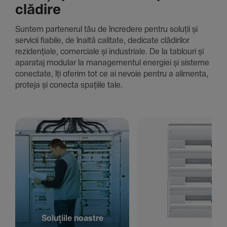
clădire
Suntem parte­nerul tău de încre­dere pentru soluții și
servicii fiabile, de înaltă cali­tate, dedi­cate clădi­rilor
rezi­den­țiale, comer­ciale și indus­triale. De la tablouri și
aparataj modular la managementul energiei și sisteme
conec­tate, îți oferim tot ce ai nevoie pentru a alimenta,
proteja și conecta spațiile tale.
Solu­țiile noastre