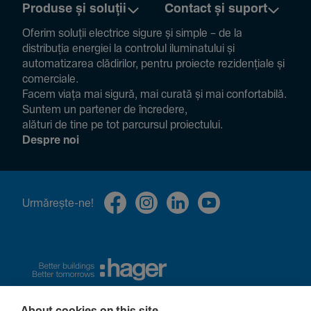
Produse și soluții
Contact și suport
Oferim soluții electrice sigure și simple – de la
distribuția energiei la controlul ilumi­na­tului și
auto­ma­ti­zarea clădi­rilor, pentru proiecte rezi­den­țiale și
comer­ciale.
Facem viața mai sigură, mai curată și mai confor­ta­bilă.
Suntem un partener de încre­dere,
alături de tine pe tot parcursul proiec­tului.
Despre noi
Urmă­rește-ne!