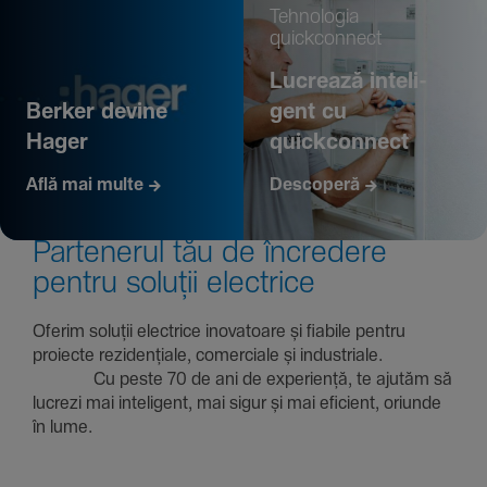
Tehno­logia
quickconnect
Lucrează inte­li­
Berker devine
gent cu
Hager
quickconnect
Află mai multe
Descoperă
Parte­nerul tău de încre­dere
pentru soluții electrice
Oferim soluții electrice inova­toare și fiabile pentru
proiecte rezi­den­țiale, comer­ciale și indus­triale.
Cu peste 70 de ani de expe­riență, te ajutăm să
lucrezi mai inte­li­gent, mai sigur și mai eficient, oriunde
în lume.