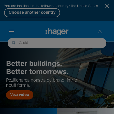
You are localised in the following country : the United States
Choose another country
Better buil­dings.
Better tomor­rows.
Pozi­țio­narea noastră de brand, într-o
nouă formă.
Vezi video