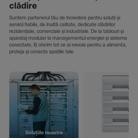
clădire
Suntem parte­nerul tău de încre­dere pentru soluții și
servicii fiabile, de înaltă cali­tate, dedi­cate clădi­rilor
rezi­den­țiale, comer­ciale și indus­triale. De la tablouri și
aparataj modular la managementul energiei și sisteme
conec­tate, îți oferim tot ce ai nevoie pentru a alimenta,
proteja și conecta spațiile tale.
Solu­țiile noastre