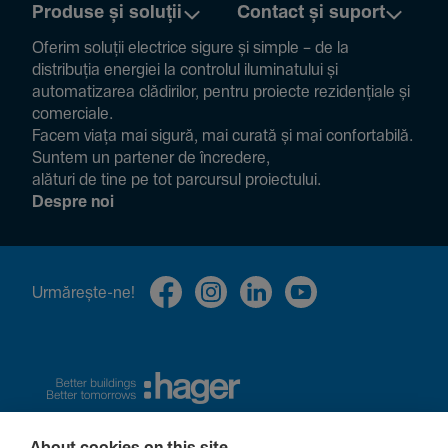
Produse și soluții
Contact și suport
Oferim soluții electrice sigure și simple – de la
distribuția energiei la controlul ilumi­na­tului și
auto­ma­ti­zarea clădi­rilor, pentru proiecte rezi­den­țiale și
comer­ciale.
Facem viața mai sigură, mai curată și mai confor­ta­bilă.
Suntem un partener de încre­dere,
alături de tine pe tot parcursul proiec­tului.
Despre noi
Urmă­rește-ne!