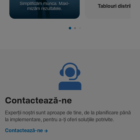
Simpli­ficăm munca. Maxi­
Tablouri distribuți
mizăm rezul­ta­tele.
Contac­tează-ne
Experții noștri sunt aproape de tine, de la plani­fi­care până
la imple­men­tare, pentru a-ți oferi solu­țiile potri­vite.
Contactează-ne