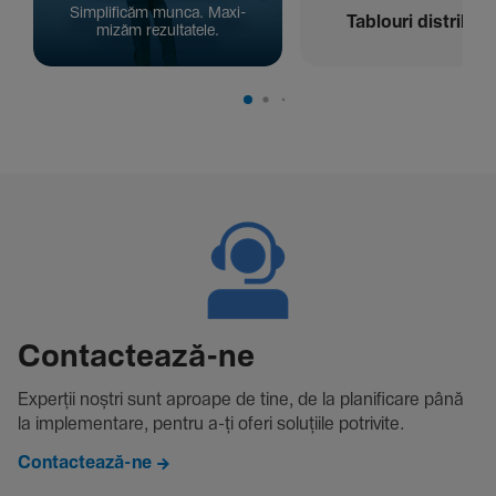
Simpli­ficăm munca. Maxi­
Tablouri distribuți
mizăm rezul­ta­tele.
Contac­tează-ne
Experții noștri sunt aproape de tine, de la plani­fi­care până
la imple­men­tare, pentru a-ți oferi solu­țiile potri­vite.
Contactează-ne