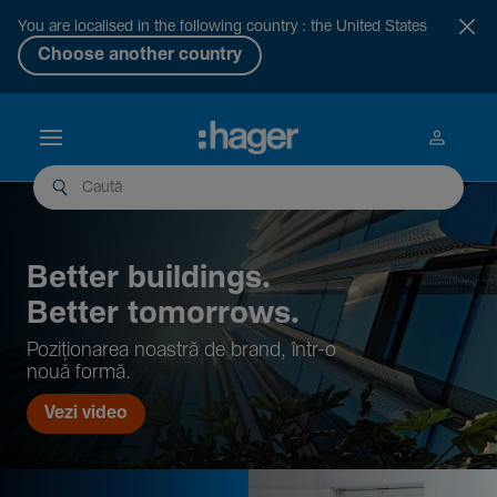
You are localised in the following country : the United States
Choose another country
Better buil­dings.
Better tomor­rows.
Pozi­țio­narea noastră de brand, într-o
nouă formă.
Vezi video