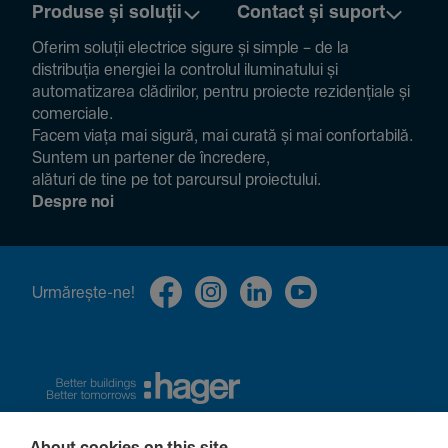
Produse și soluții
Contact și suport
Oferim soluții electrice sigure și simple – de la
distribuția energiei la controlul ilumi­na­tului și
auto­ma­ti­zarea clădi­rilor, pentru proiecte rezi­den­țiale și
comer­ciale.
Facem viața mai sigură, mai curată și mai confor­ta­bilă.
Suntem un partener de încre­dere,
alături de tine pe tot parcursul proiec­tului.
Despre noi
Urmă­rește-ne!