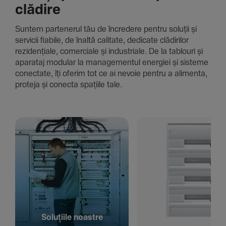
clădire
Suntem parte­nerul tău de încre­dere pentru soluții și
servicii fiabile, de înaltă cali­tate, dedi­cate clădi­rilor
rezi­den­țiale, comer­ciale și indus­triale. De la tablouri și
aparataj modular la managementul energiei și sisteme
conec­tate, îți oferim tot ce ai nevoie pentru a alimenta,
proteja și conecta spațiile tale.
Solu­țiile noastre