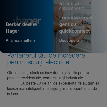
Tehno­logia
quickconnect
Lucrează inte­li­
Berker devine
gent cu
Hager
quickconnect
Află mai multe
Descoperă
Parte­nerul tău de încre­dere
pentru soluții electrice
Oferim soluții electrice inova­toare și fiabile pentru
proiecte rezi­den­țiale, comer­ciale și indus­triale.
Cu peste 70 de ani de expe­riență, te ajutăm să
lucrezi mai inte­li­gent, mai sigur și mai eficient, oriunde
în lume.