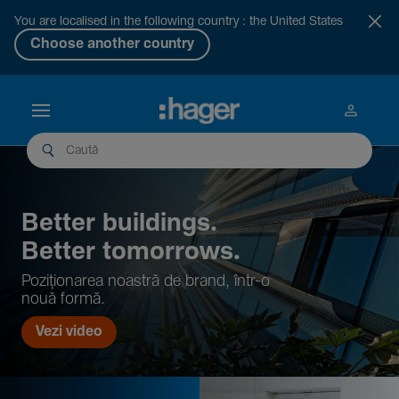
You are localised in the following country : the United States
Choose another country
Better buil­dings.
Better tomor­rows.
Pozi­țio­narea noastră de brand, într-o
nouă formă.
Vezi video