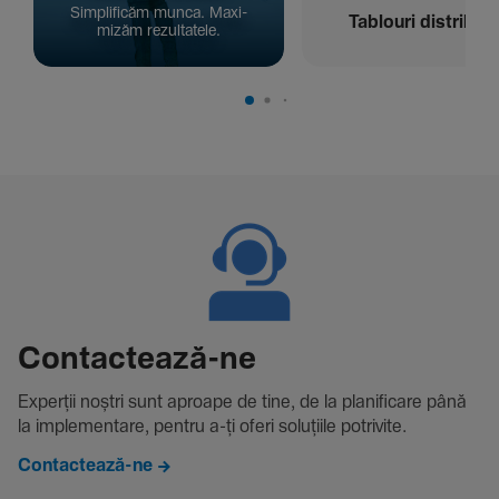
Simpli­ficăm munca. Maxi­
Tablouri distribuți
mizăm rezul­ta­tele.
Contac­tează-ne
Experții noștri sunt aproape de tine, de la plani­fi­care până
la imple­men­tare, pentru a-ți oferi solu­țiile potri­vite.
Contactează-ne