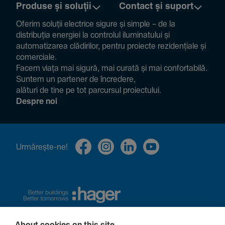
Produse și soluții
Contact și suport
Oferim soluții electrice sigure și simple – de la
distribuția energiei la controlul ilumi­na­tului și
auto­ma­ti­zarea clădi­rilor, pentru proiecte rezi­den­țiale și
comer­ciale.
Facem viața mai sigură, mai curată și mai confor­ta­bilă.
Suntem un partener de încre­dere,
alături de tine pe tot parcursul proiec­tului.
Despre noi
Urmă­rește-ne!