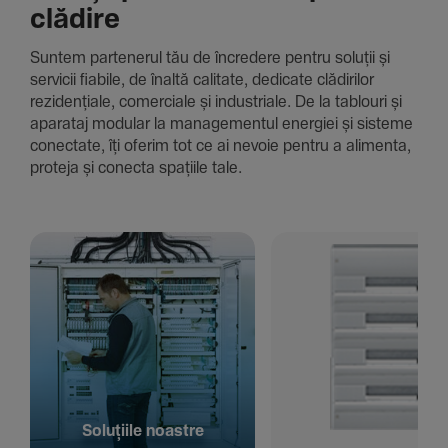
clădire
Suntem parte­nerul tău de încre­dere pentru soluții și
servicii fiabile, de înaltă cali­tate, dedi­cate clădi­rilor
rezi­den­țiale, comer­ciale și indus­triale. De la tablouri și
aparataj modular la managementul energiei și sisteme
conec­tate, îți oferim tot ce ai nevoie pentru a alimenta,
proteja și conecta spațiile tale.
Solu­țiile noastre