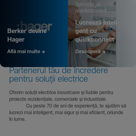
Tehno­logia
quickconnect
Lucrează inte­li­
Berker devine
gent cu
Hager
quickconnect
Află mai multe
Descoperă
Parte­nerul tău de încre­dere
pentru soluții electrice
Oferim soluții electrice inova­toare și fiabile pentru
proiecte rezi­den­țiale, comer­ciale și indus­triale.
Cu peste 70 de ani de expe­riență, te ajutăm să
lucrezi mai inte­li­gent, mai sigur și mai eficient, oriunde
în lume.