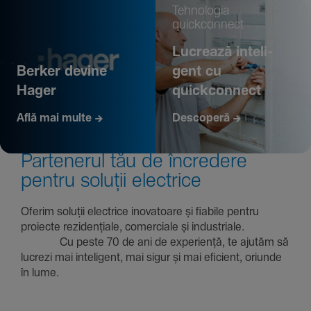
Tehno­logia
quickconnect
Lucrează inte­li­
Berker devine
gent cu
Hager
quickconnect
Află mai multe
Descoperă
Parte­nerul tău de încre­dere
pentru soluții electrice
Oferim soluții electrice inova­toare și fiabile pentru
proiecte rezi­den­țiale, comer­ciale și indus­triale.
Cu peste 70 de ani de expe­riență, te ajutăm să
lucrezi mai inte­li­gent, mai sigur și mai eficient, oriunde
în lume.