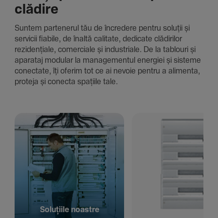
clădire
Suntem parte­nerul tău de încre­dere pentru soluții și
servicii fiabile, de înaltă cali­tate, dedi­cate clădi­rilor
rezi­den­țiale, comer­ciale și indus­triale. De la tablouri și
aparataj modular la managementul energiei și sisteme
conec­tate, îți oferim tot ce ai nevoie pentru a alimenta,
proteja și conecta spațiile tale.
Solu­țiile noastre