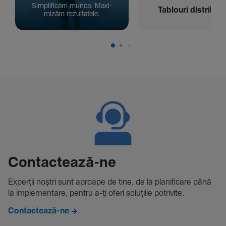
Simpli­ficăm munca. Maxi­
Tablouri distribuți
mizăm rezul­ta­tele.
Contac­tează-ne
Experții noștri sunt aproape de tine, de la plani­fi­care până
la imple­men­tare, pentru a-ți oferi solu­țiile potri­vite.
Contactează-ne