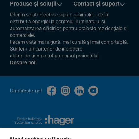
Produse și soluții
Contact și suport
Oferim soluții electrice sigure și simple – de la
distribuția energiei la controlul ilumi­na­tului și
auto­ma­ti­zarea clădi­rilor, pentru proiecte rezi­den­țiale și
comer­ciale.
Facem viața mai sigură, mai curată și mai confor­ta­bilă.
Suntem un partener de încre­dere,
alături de tine pe tot parcursul proiec­tului.
Despre noi
Urmă­rește-ne!