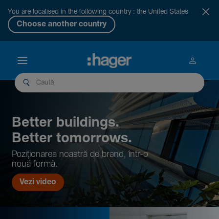
You are localised in the following country : the United States
Choose another country
Better buil­dings.
Better tomor­rows.
Pozi­țio­narea noastră de brand, într-o
nouă formă.
Vezi video