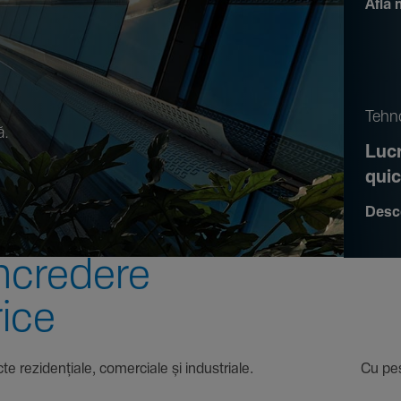
Află 
.
Tehno
ă.
Lucr
qui
Desc
ncre­dere
rice
 proiecte rezi­den­țiale, comer­ciale și indus­triale. Cu pest