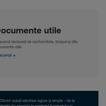
ocu­mente utile
carcă decla­rații de conformitate, broșuri și alte
u­mente utile.
scarcă
Oferim soluții electrice sigure și simple – de la