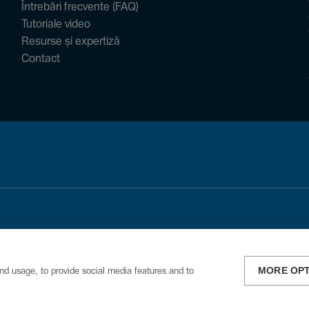
Întrebări frecvente (FAQ)
Tutoriale video
Resurse și expertiză
Contact
MORE OP
nd usage, to provide social media features and to