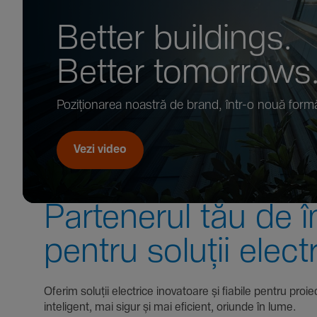
Better buil­dings.
Better tomor­rows
Pozi­țio­narea noastră de brand, într-o nouă form
Vezi video
Parte­nerul tău de î
pentru soluții elect
Oferim soluții electrice inova­toare și fiabile pentru
inte­li­gent, mai sigur și mai eficient, oriunde în lume.