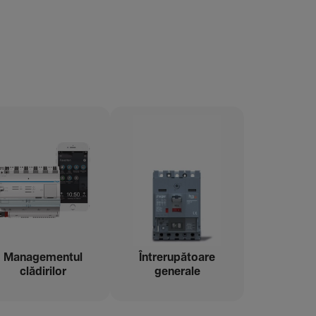
Managementul
Între­ru­pă­toare
clădi­rilor
gene­rale