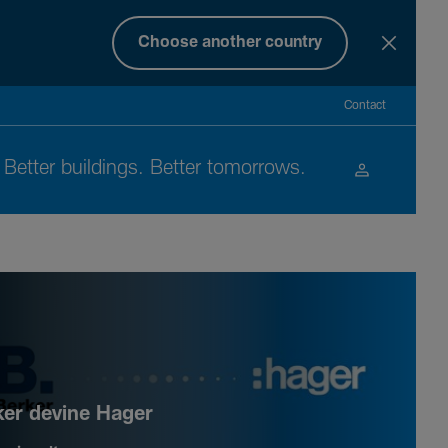
Choose another country
Contact
Better buil­dings. Better tomor­rows.
ker devine Hager