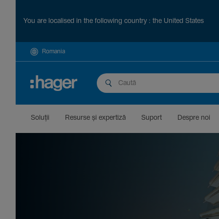
You are localised in the following country : the United States
Romania
Soluții
Resurse și exper­tiză
Suport
Despre noi