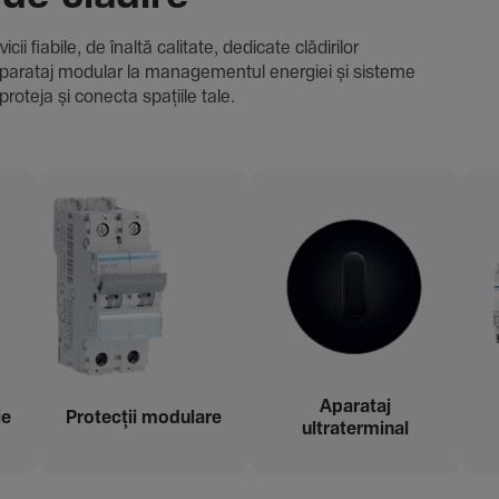
i fiabile, de înaltă cali­tate, dedi­cate clădi­rilor
i și aparataj modular la managementul energiei și sisteme
proteja și conecta spațiile tale.
Aparataj
ie
Protecții modu­lare
ultraterminal