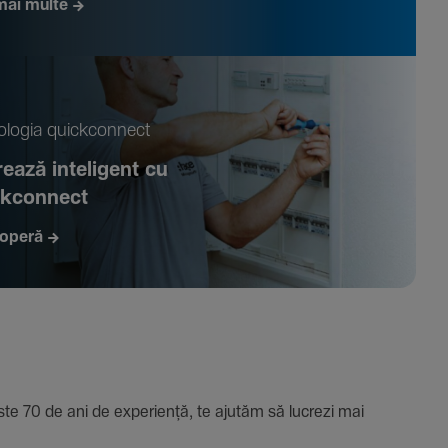
mai multe
­logia quickconnect
ează inte­li­gent cu
ckconnect
operă
e 70 de ani de expe­riență, te ajutăm să lucrezi mai