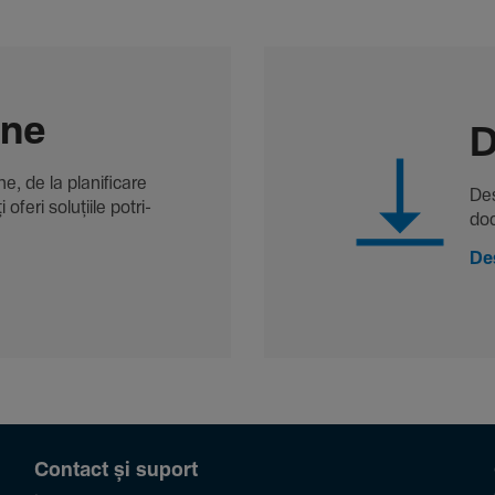
-ne
D
, de la plani­fi­care
Des
oferi solu­țiile potri­
doc
De
Contact și suport