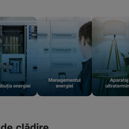
Managementul
Aparataj
ibuția energiei
energiei
ultratermin
 de clădire