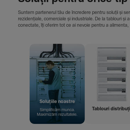
Suntem parte­nerul tău de încre­dere pentru soluții și servici
rezi­den­țiale, comer­ciale și indus­triale. De la tablour
conec­tate, îți oferim tot ce ai nevoie pentru a alimenta, 
Solu­țiile noastre
Tablouri distribuț
Simpli­ficăm munca.
Maxi­mizăm rezul­ta­tele.