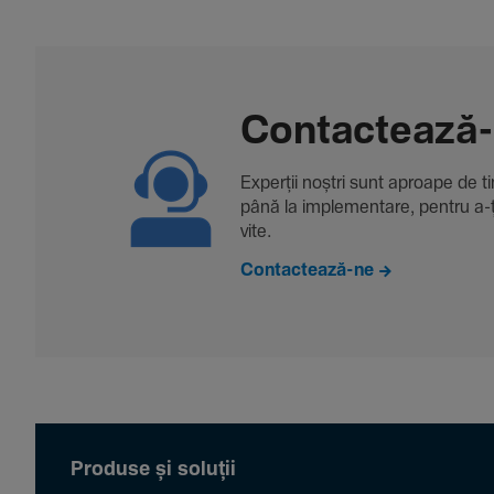
Contac­tează
Experții noștri sunt aproape de tine
până la imple­men­tare, pentru a-ți 
vite.
Contactează-ne
Produse și soluții