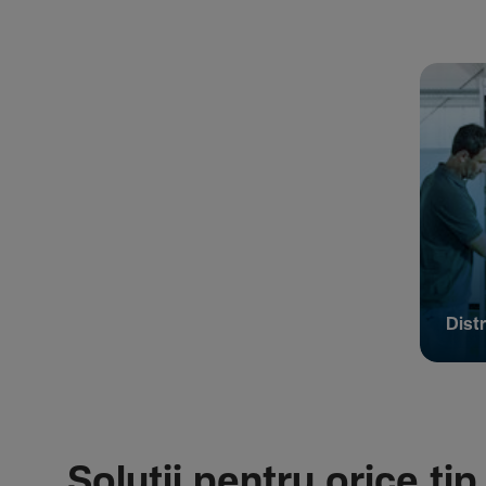
Distr
Soluții pentru orice tip